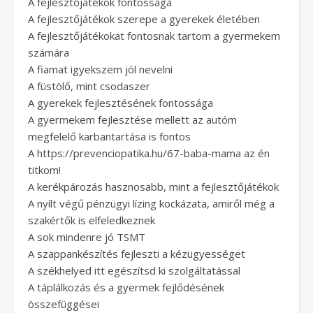
A fejlesztőjátékok fontossága
A fejlesztőjátékok szerepe a gyerekek életében
A fejlesztőjátékokat fontosnak tartom a gyermekem
számára
A fiamat igyekszem jól nevelni
A füstölő, mint csodaszer
A gyerekek fejlesztésének fontossága
A gyermekem fejlesztése mellett az autóm
megfelelő karbantartása is fontos
A https://prevenciopatika.hu/67-baba-mama az én
titkom!
A kerékpározás hasznosabb, mint a fejlesztőjátékok
A nyílt végű pénzügyi lízing kockázata, amiről még a
szakértők is elfeledkeznek
A sok mindenre jó TSMT
A szappankészítés fejleszti a kézügyességet
A székhelyed itt egészítsd ki szolgáltatással
A táplálkozás és a gyermek fejlődésének
összefüggései