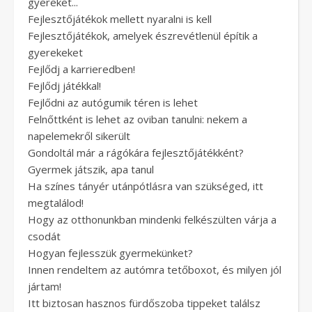
gyereket...
Fejlesztőjátékok mellett nyaralni is kell
Fejlesztőjátékok, amelyek észrevétlenül építik a
gyerekeket
Fejlődj a karrieredben!
Fejlődj játékkal!
Fejlődni az autógumik téren is lehet
Felnőttként is lehet az oviban tanulni: nekem a
napelemekről sikerült
Gondoltál már a rágókára fejlesztőjátékként?
Gyermek játszik, apa tanul
Ha színes tányér utánpótlásra van szükséged, itt
megtalálod!
Hogy az otthonunkban mindenki felkészülten várja a
csodát
Hogyan fejlesszük gyermekünket?
Innen rendeltem az autómra tetőboxot, és milyen jól
jártam!
Itt biztosan hasznos fürdőszoba tippeket találsz