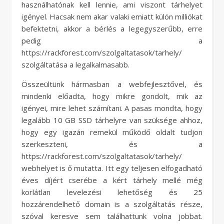
használhatónak kell lennie, ami viszont tárhelyet
igényel. Hacsak nem akar valaki emiatt külön milliókat
befektetni, akkor a bérlés a legegyszerűbb, erre
pedig a
https://rackforest.com/szolgaltatasok/tarhely/
szolgáltatása a legalkalmasabb.
Összeültünk hármasban a webfejlesztővel, és
mindenki előadta, hogy mikre gondolt, mik az
igényei, mire lehet számítani. A pasas mondta, hogy
legalább 10 GB SSD tárhelyre van szüksége ahhoz,
hogy egy igazán remekül működő oldalt tudjon
szerkeszteni, és a
https://rackforest.com/szolgaltatasok/tarhely/
webhelyet is ő mutatta. Itt egy teljesen elfogadható
éves díjért cserébe a kért tárhely mellé még
korlátlan levelezési lehetőség és 25
hozzárendelhető domain is a szolgáltatás része,
szóval keresve sem találhattunk volna jobbat.