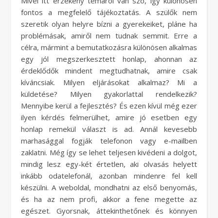
Mivel itt érzékeny témáról van szó, így különösen
fontos a megfelelő tájékoztatás. A szülők nem
szeretik olyan helyre bízni a gyerekeiket, pláne ha
problémásak, amiről nem tudnak semmit. Erre a
célra, mármint a bemutatkozásra különösen alkalmas
egy jól megszerkesztett honlap, ahonnan az
érdeklődők mindent megtudhatnak, amire csak
kíváncsiak. Milyen eljárásokat alkalmaz? Mi a
küldetése? Milyen gyakorlattal rendelkezik?
Mennyibe kerül a fejlesztés? És ezen kívül még ezer
ilyen kérdés felmerülhet, amire jó esetben egy
honlap remekül választ is ad. Annál kevesebb
marhasággal fogják telefonon vagy e-mailben
zaklatni. Még így se lehet teljesen kivédeni a dolgot,
mindig lesz egy-két értetlen, aki olvasás helyett
inkább odatelefonál, azonban mindenre fel kell
készülni. A weboldal, mondhatni az első benyomás,
és ha az nem profi, akkor a fene megette az
egészet. Gyorsnak, áttekinthetőnek és könnyen