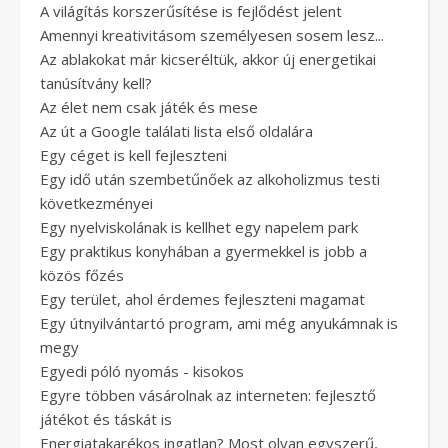
A világítás korszerűsítése is fejlődést jelent
Amennyi kreativitásom személyesen sosem lesz...
Az ablakokat már kicseréltük, akkor új energetikai
tanúsítvány kell?
Az élet nem csak játék és mese
Az út a Google találati lista első oldalára
Egy céget is kell fejleszteni
Egy idő után szembetűnőek az alkoholizmus testi
következményei
Egy nyelviskolának is kellhet egy napelem park
Egy praktikus konyhában a gyermekkel is jobb a
közös főzés
Egy terület, ahol érdemes fejleszteni magamat
Egy útnyilvántartó program, ami még anyukámnak is
megy
Egyedi póló nyomás - kisokos
Egyre többen vásárolnak az interneten: fejlesztő
játékot és táskát is
Energiatakarékos ingatlan? Most olyan egyszerű,