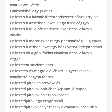
mint valami játék!
Fánkozásból egy jó ötlet
Fejlesszük a házunk fűtésrendszerét hőszivattyúval
Fejlesszük az otthonunkat is egy franciaággyal
Fejlesszük fel a zárrendszerünket ezzel a kiváló
oldallal
Fejlesszük motorunkat is egy pár minőségi új gumival
Fejlesszük otthonunkat egy hőszivattyú telepítésével
Fejlesszünk a gépi földmunkánkon ezzel a kiváló
céggel
Fejleszteni mindent lehet
Fejlesztés és megfelelő lábbeli, a gyerekeknek
mindkettő nagyon fontos
Fejlesztő játék és árnyékolás
Fejlesztő játékok boltjában kaptam jó tippet
Fejlesztő játékok és cirkon korona
Fejlesztőjáték egy drogériából
Fejlesztőjátékok helyett csak a csavarok érdeklik a