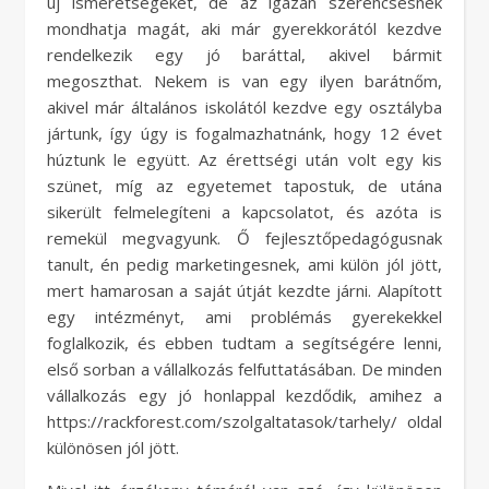
új ismeretségeket, de az igazán szerencsésnek
mondhatja magát, aki már gyerekkorától kezdve
rendelkezik egy jó baráttal, akivel bármit
megoszthat. Nekem is van egy ilyen barátnőm,
akivel már általános iskolától kezdve egy osztályba
jártunk, így úgy is fogalmazhatnánk, hogy 12 évet
húztunk le együtt. Az érettségi után volt egy kis
szünet, míg az egyetemet tapostuk, de utána
sikerült felmelegíteni a kapcsolatot, és azóta is
remekül megvagyunk. Ő fejlesztőpedagógusnak
tanult, én pedig marketingesnek, ami külön jól jött,
mert hamarosan a saját útját kezdte járni. Alapított
egy intézményt, ami problémás gyerekekkel
foglalkozik, és ebben tudtam a segítségére lenni,
első sorban a vállalkozás felfuttatásában. De minden
vállalkozás egy jó honlappal kezdődik, amihez a
https://rackforest.com/szolgaltatasok/tarhely/ oldal
különösen jól jött.