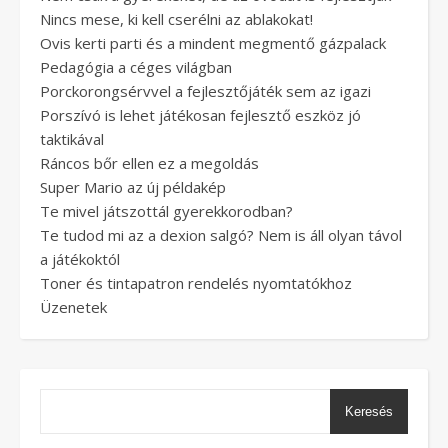
Nincs mese, ki kell cserélni az ablakokat!
Ovis kerti parti és a mindent megmentő gázpalack
Pedagógia a céges világban
Porckorongsérvvel a fejlesztőjáték sem az igazi
Porszívó is lehet játékosan fejlesztő eszköz jó
taktikával
Ráncos bőr ellen ez a megoldás
Super Mario az új példakép
Te mivel játszottál gyerekkorodban?
Te tudod mi az a dexion salgó? Nem is áll olyan távol
a játékoktól
Toner és tintapatron rendelés nyomtatókhoz
Üzenetek
Keresés