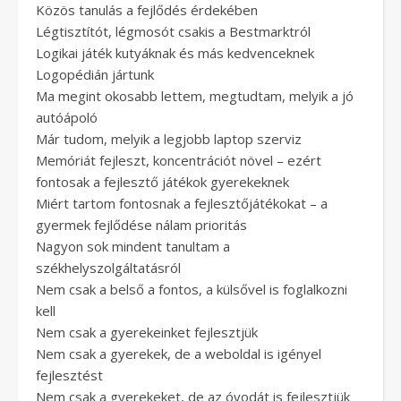
Közös tanulás a fejlődés érdekében
Légtisztítót, légmosót csakis a Bestmarktról
Logikai játék kutyáknak és más kedvenceknek
Logopédián jártunk
Ma megint okosabb lettem, megtudtam, melyik a jó
autóápoló
Már tudom, melyik a legjobb laptop szerviz
Memóriát fejleszt, koncentrációt növel – ezért
fontosak a fejlesztő játékok gyerekeknek
Miért tartom fontosnak a fejlesztőjátékokat – a
gyermek fejlődése nálam prioritás
Nagyon sok mindent tanultam a
székhelyszolgáltatásról
Nem csak a belső a fontos, a külsővel is foglalkozni
kell
Nem csak a gyerekeinket fejlesztjük
Nem csak a gyerekek, de a weboldal is igényel
fejlesztést
Nem csak a gyerekeket, de az óvodát is fejlesztjük