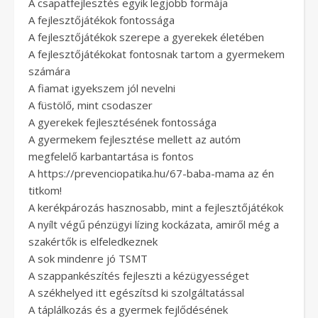
A csapatfejlesztés egyik legjobb formája
A fejlesztőjátékok fontossága
A fejlesztőjátékok szerepe a gyerekek életében
A fejlesztőjátékokat fontosnak tartom a gyermekem
számára
A fiamat igyekszem jól nevelni
A füstölő, mint csodaszer
A gyerekek fejlesztésének fontossága
A gyermekem fejlesztése mellett az autóm
megfelelő karbantartása is fontos
A https://prevenciopatika.hu/67-baba-mama az én
titkom!
A kerékpározás hasznosabb, mint a fejlesztőjátékok
A nyílt végű pénzügyi lízing kockázata, amiről még a
szakértők is elfeledkeznek
A sok mindenre jó TSMT
A szappankészítés fejleszti a kézügyességet
A székhelyed itt egészítsd ki szolgáltatással
A táplálkozás és a gyermek fejlődésének