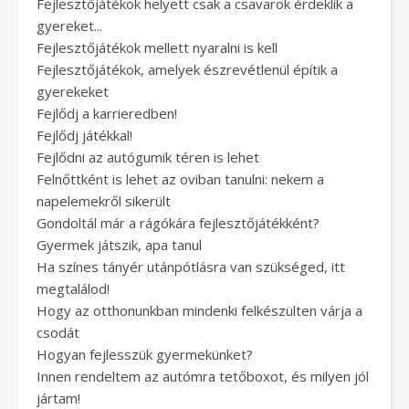
Fejlesztőjátékok helyett csak a csavarok érdeklik a
gyereket...
Fejlesztőjátékok mellett nyaralni is kell
Fejlesztőjátékok, amelyek észrevétlenül építik a
gyerekeket
Fejlődj a karrieredben!
Fejlődj játékkal!
Fejlődni az autógumik téren is lehet
Felnőttként is lehet az oviban tanulni: nekem a
napelemekről sikerült
Gondoltál már a rágókára fejlesztőjátékként?
Gyermek játszik, apa tanul
Ha színes tányér utánpótlásra van szükséged, itt
megtalálod!
Hogy az otthonunkban mindenki felkészülten várja a
csodát
Hogyan fejlesszük gyermekünket?
Innen rendeltem az autómra tetőboxot, és milyen jól
jártam!