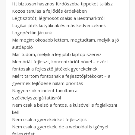
Itt biztosan hasznos fürdőszoba tippeket találsz
Közös tanulás a fejlődés érdekében
Légtisztítót, légmosót csakis a Bestmarktról
Logikai játék kutyáknak és más kedvenceknek
Logopédián jártunk
Ma megint okosabb lettem, megtudtam, melyik a jó
autóápoló
Már tudom, melyik a legjobb laptop szerviz
Memóriát fejleszt, koncentrációt növel – ezért
fontosak a fejlesztő játékok gyerekeknek
Miért tartom fontosnak a fejlesztőjátékokat – a
gyermek fejlődése nálam prioritás
Nagyon sok mindent tanultam a
székhelyszolgáltatásról
Nem csak a belső a fontos, a külsővel is foglalkozni
kell
Nem csak a gyerekeinket fejlesztjük
Nem csak a gyerekek, de a weboldal is igényel
fejlesztést