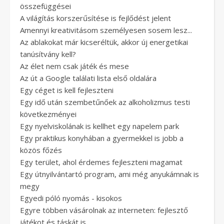
összefüggései
A világítás korszerűsítése is fejlődést jelent
Amennyi kreativitásom személyesen sosem lesz...
Az ablakokat már kicseréltük, akkor új energetikai
tanúsítvány kell?
Az élet nem csak játék és mese
Az út a Google találati lista első oldalára
Egy céget is kell fejleszteni
Egy idő után szembetűnőek az alkoholizmus testi
következményei
Egy nyelviskolának is kellhet egy napelem park
Egy praktikus konyhában a gyermekkel is jobb a
közös főzés
Egy terület, ahol érdemes fejleszteni magamat
Egy útnyilvántartó program, ami még anyukámnak is
megy
Egyedi póló nyomás - kisokos
Egyre többen vásárolnak az interneten: fejlesztő
játékot és táskát is