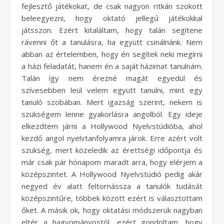
fejlesztő játékokat, de csak nagyon ritkán szokott
beleegyezni, hogy oktató jellegű játékokkal
játsszon. Ezért kitaláltam, hogy talán segítene
rávenni őt a tanulásra, ha együtt csinálnánk. Nem
abban az értelemben, hogy én segítek neki megírni
a házi feladatát, hanem én a saját házimat tanulnám.
Talán így nem érezné magát egyedül és
szívesebben leül velem együtt tanulni, mint egy
tanuló szobában. Mert igazság szerint, nekem is
szükségem lenne gyakorlásra angolból. Egy ideje
elkezdtem járni a Hollywood Nyelvstúdióba, ahol
kezdő angol nyelvtanfolyamra járok. Erre azért volt
szükség, mert közeledik az érettségi időpontja és
már csak pár hónapom maradt arra, hogy elérjem a
középszintet. A Hollywood Nyelvstúdió pedig akár
negyed év alatt feltornássza a tanulók tudását
középszintűre, többek között ezért is választottam
őket. A másik ok, hogy oktatási módszerük nagyban
eltér a hagyományostól, ezért gondoltam, hogy