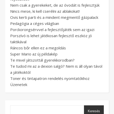
Nem csak a gyerekeket, de az óvodát is fejlesztjük
Nincs mese, ki kell cserélni az ablakokat!
Ovis kerti parti és a mindent megmentő gázpalack
Pedagógia a céges világban
Porckorongsérvvel a fejlesztőjáték sem az igazi
Porszívó is lehet játékosan fejlesztő eszköz jó
taktikával
Ráncos bőr ellen ez a megoldás
Super Mario az új példakép
Te mivel játszottál gyerekkorodban?
Te tudod mi az a dexion salgó? Nem is áll olyan távol
a játékoktól
Toner és tintapatron rendelés nyomtatókhoz
Üzenetek
Keresés