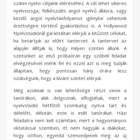
szánni nyelvi céljaink eléréséhez. A cél lehet sikeres
nyelvvizsga, felkészülés angol nyelvű állásra, vagy
kezdő angol nyelvtanfolyamot igénybe vehetünk
érettségire történő gyakorláshoz is. A Hollywood
Nyelvstúdiónál garantáltan elérjük a kitűzött célokat,
ha betartjuk az előírt tantervet. A tantervet az
alapján állítják ki, hogy milyen szinten állunk. A
szintünket az első próbaórán egy szóbeli feladat
elvégzésével mérik fel és ezzel azt is meg tudják
állapítani, hogy pontosan hány órára lesz
szükségünk, hogy a kívánt szintet elérjük.
Még azoknak is van lehetősége részt venni a
tanórákon, akik dolgoznak, elfoglaltak, mert a
nyelvstúdió hétfőtől szombatig nyitva tart és
délelőtt, délután, este is indít tanórákat. Házi
feladatra nem kell számítani, mert a hagyományos
oktatással szemben, itt nem hagyják a diákokat,
hogy otthon, egyedül szenvedjenek meg az új