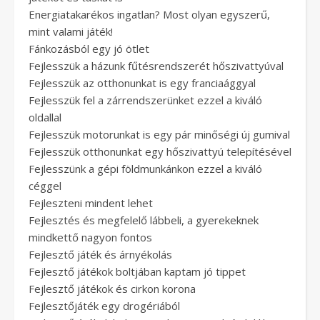
Energiatakarékos ingatlan? Most olyan egyszerű,
mint valami játék!
Fánkozásból egy jó ötlet
Fejlesszük a házunk fűtésrendszerét hőszivattyúval
Fejlesszük az otthonunkat is egy franciaággyal
Fejlesszük fel a zárrendszerünket ezzel a kiváló
oldallal
Fejlesszük motorunkat is egy pár minőségi új gumival
Fejlesszük otthonunkat egy hőszivattyú telepítésével
Fejlesszünk a gépi földmunkánkon ezzel a kiváló
céggel
Fejleszteni mindent lehet
Fejlesztés és megfelelő lábbeli, a gyerekeknek
mindkettő nagyon fontos
Fejlesztő játék és árnyékolás
Fejlesztő játékok boltjában kaptam jó tippet
Fejlesztő játékok és cirkon korona
Fejlesztőjáték egy drogériából