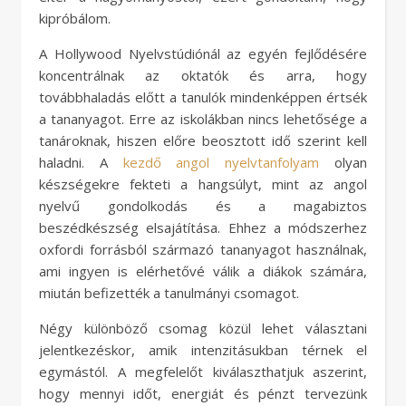
kipróbálom.
A Hollywood Nyelvstúdiónál az egyén fejlődésére
koncentrálnak az oktatók és arra, hogy
továbbhaladás előtt a tanulók mindenképpen értsék
a tananyagot. Erre az iskolákban nincs lehetősége a
tanároknak, hiszen előre beosztott idő szerint kell
haladni. A
kezdő angol nyelvtanfolyam
olyan
készségekre fekteti a hangsúlyt, mint az angol
nyelvű gondolkodás és a magabiztos
beszédkészség elsajátítása. Ehhez a módszerhez
oxfordi forrásból származó tananyagot használnak,
ami ingyen is elérhetővé válik a diákok számára,
miután befizették a tanulmányi csomagot.
Négy különböző csomag közül lehet választani
jelentkezéskor, amik intenzitásukban térnek el
egymástól. A megfelelőt kiválaszthatjuk aszerint,
hogy mennyi időt, energiát és pénzt tervezünk