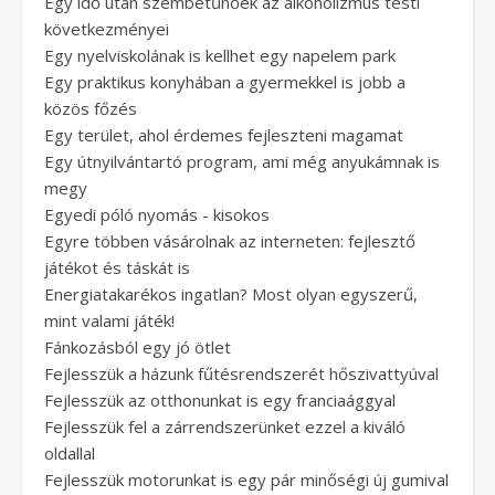
Egy idő után szembetűnőek az alkoholizmus testi
következményei
Egy nyelviskolának is kellhet egy napelem park
Egy praktikus konyhában a gyermekkel is jobb a
közös főzés
Egy terület, ahol érdemes fejleszteni magamat
Egy útnyilvántartó program, ami még anyukámnak is
megy
Egyedi póló nyomás - kisokos
Egyre többen vásárolnak az interneten: fejlesztő
játékot és táskát is
Energiatakarékos ingatlan? Most olyan egyszerű,
mint valami játék!
Fánkozásból egy jó ötlet
Fejlesszük a házunk fűtésrendszerét hőszivattyúval
Fejlesszük az otthonunkat is egy franciaággyal
Fejlesszük fel a zárrendszerünket ezzel a kiváló
oldallal
Fejlesszük motorunkat is egy pár minőségi új gumival