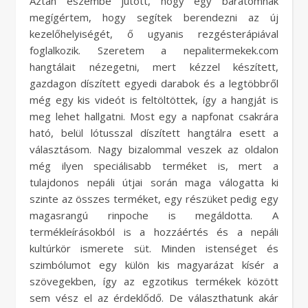
Aztán eszembe jutott, hogy egy barátomnak
megígértem, hogy segítek berendezni az új
kezelőhelyiségét, ő ugyanis rezgésterápiával
foglalkozik. Szeretem a nepalitermekek.com
hangtálait nézegetni, mert kézzel készített,
gazdagon díszített egyedi darabok és a legtöbbről
még egy kis videót is feltöltöttek, így a hangját is
meg lehet hallgatni. Most egy a napfonat csakrára
ható, belül lótusszal díszített hangtálra esett a
választásom. Nagy bizalommal veszek az oldalon
még ilyen speciálisabb terméket is, mert a
tulajdonos nepáli útjai során maga válogatta ki
szinte az összes terméket, egy részüket pedig egy
magasrangú rinpoche is megáldotta. A
termékleírásokból is a hozzáértés és a nepáli
kultúrkör ismerete süt. Minden istenséget és
szimbólumot egy külön kis magyarázat kísér a
szövegekben, így az egzotikus termékek között
sem vész el az érdeklődő. De választhatunk akár