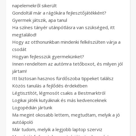
napelemekről sikerült
Gondoltál már a rágókára fejlesztőjátékként?
Gyermek játszik, apa tanul
Ha színes tányér utánpótlásra van szükséged, itt
megtalálod!
Hogy az otthonunkban mindenki felkészülten várja a
csodát
Hogyan fejlesszük gyermekünket?
Innen rendeltem az autómra tetőboxot, és milyen jól
jártam!
Itt biztosan hasznos fürdőszoba tippeket találsz
Közös tanulás a fejlődés érdekében
Légtisztítót, légmosót csakis a Bestmarktról
Logikai játék kutyáknak és más kedvenceknek
Logopédián jártunk
Ma megint okosabb lettem, megtudtam, melyik a jó
autóápoló
Már tudom, melyik a legjobb laptop szerviz