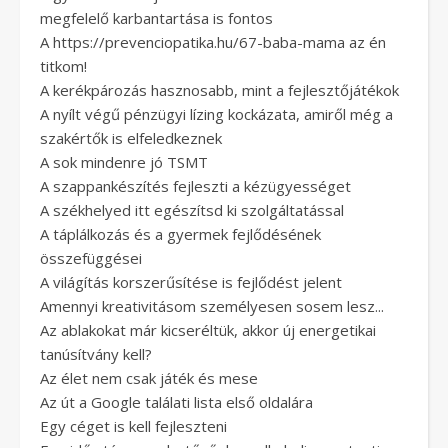
megfelelő karbantartása is fontos
A https://prevenciopatika.hu/67-baba-mama az én
titkom!
A kerékpározás hasznosabb, mint a fejlesztőjátékok
A nyílt végű pénzügyi lízing kockázata, amiről még a
szakértők is elfeledkeznek
A sok mindenre jó TSMT
A szappankészítés fejleszti a kézügyességet
A székhelyed itt egészítsd ki szolgáltatással
A táplálkozás és a gyermek fejlődésének
összefüggései
A világítás korszerűsítése is fejlődést jelent
Amennyi kreativitásom személyesen sosem lesz...
Az ablakokat már kicseréltük, akkor új energetikai
tanúsítvány kell?
Az élet nem csak játék és mese
Az út a Google találati lista első oldalára
Egy céget is kell fejleszteni