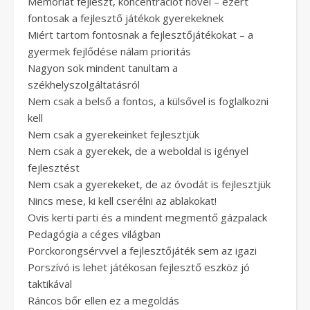
Memóriát fejleszt, koncentrációt növel – ezért
fontosak a fejlesztő játékok gyerekeknek
Miért tartom fontosnak a fejlesztőjátékokat – a
gyermek fejlődése nálam prioritás
Nagyon sok mindent tanultam a
székhelyszolgáltatásról
Nem csak a belső a fontos, a külsővel is foglalkozni
kell
Nem csak a gyerekeinket fejlesztjük
Nem csak a gyerekek, de a weboldal is igényel
fejlesztést
Nem csak a gyerekeket, de az óvodát is fejlesztjük
Nincs mese, ki kell cserélni az ablakokat!
Ovis kerti parti és a mindent megmentő gázpalack
Pedagógia a céges világban
Porckorongsérvvel a fejlesztőjáték sem az igazi
Porszívó is lehet játékosan fejlesztő eszköz jó
taktikával
Ráncos bőr ellen ez a megoldás