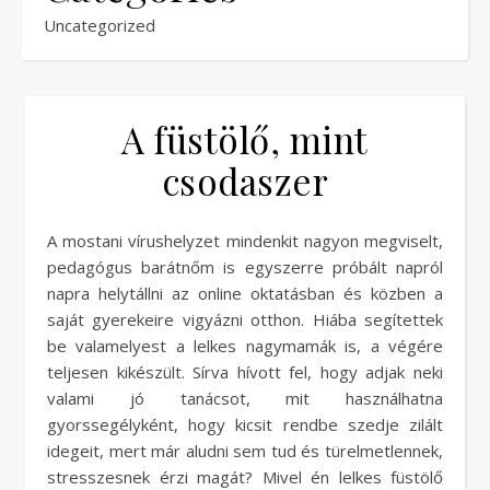
Uncategorized
A füstölő, mint
csodaszer
A mostani vírushelyzet mindenkit nagyon megviselt,
pedagógus barátnőm is egyszerre próbált napról
napra helytállni az online oktatásban és közben a
saját gyerekeire vigyázni otthon. Hiába segítettek
be valamelyest a lelkes nagymamák is, a végére
teljesen kikészült. Sírva hívott fel, hogy adjak neki
valami jó tanácsot, mit használhatna
gyorssegélyként, hogy kicsit rendbe szedje zilált
idegeit, mert már aludni sem tud és türelmetlennek,
stresszesnek érzi magát? Mivel én lelkes füstölő