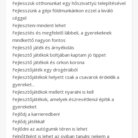
Fejlesszük otthonunkat egy hőszivattyú telepítésével
Fejlesszünk a gépi földmunkánkon ezzel a kiváló
céggel
Fejleszteni mindent lehet
Fejlesztés és megfelelő lábbeli, a gyerekeknek
mindkettő nagyon fontos
Fejlesztő játék és árnyékolás
Fejlesztő játékok boltjában kaptam jó tippet
Fejlesztő játékok és cirkon korona
Fejlesztőjáték egy drogériából
Fejlesztőjátékok helyett csak a csavarok érdeklik a
gyereket...
Fejlesztőjátékok mellett nyaralni is kell
Fejlesztőjátékok, amelyek észrevétlenül építik a
gyerekeket
Fejlődj a karrieredben!
Fejlődj játékkal!
Fejlődni az autógumik téren is lehet
Felnőttként is lehet az oviban tanulni: nekem a