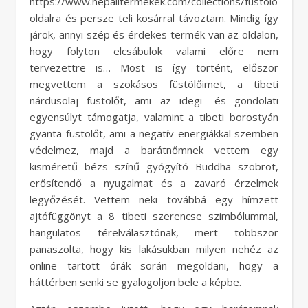
https://www.nepalitermekek.com/collections/fustolok
oldalra és persze teli kosárral távoztam. Mindig így
járok, annyi szép és érdekes termék van az oldalon,
hogy folyton elcsábulok valami előre nem
tervezettre is… Most is így történt, először
megvettem a szokásos füstölőimet, a tibeti
nárdusolaj füstölőt, ami az idegi- és gondolati
egyensúlyt támogatja, valamint a tibeti borostyán
gyanta füstölőt, ami a negatív energiákkal szemben
védelmez, majd a barátnőmnek vettem egy
kisméretű bézs színű gyógyító Buddha szobrot,
erősítendő a nyugalmat és a zavaró érzelmek
legyőzését. Vettem neki továbbá egy hímzett
ajtófüggönyt a 8 tibeti szerencse szimbólummal,
hangulatos térelválasztónak, mert többször
panaszolta, hogy kis lakásukban milyen nehéz az
online tartott órák során megoldani, hogy a
háttérben senki se gyalogoljon bele a képbe.