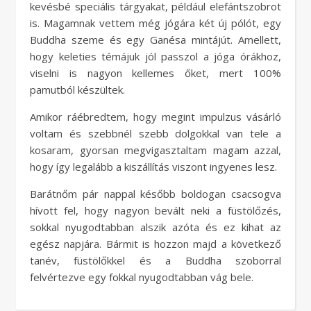
kevésbé speciális tárgyakat, például elefántszobrot
is. Magamnak vettem még jógára két új pólót, egy
Buddha szeme és egy Ganésa mintájút. Amellett,
hogy keleties témájuk jól passzol a jóga órákhoz,
viselni is nagyon kellemes őket, mert 100%
pamutból készültek.
Amikor ráébredtem, hogy megint impulzus vásárló
voltam és szebbnél szebb dolgokkal van tele a
kosaram, gyorsan megvigasztaltam magam azzal,
hogy így legalább a kiszállítás viszont ingyenes lesz.
Barátnőm pár nappal később boldogan csacsogva
hívott fel, hogy nagyon bevált neki a füstölőzés,
sokkal nyugodtabban alszik azóta és ez kihat az
egész napjára. Bármit is hozzon majd a következő
tanév, füstölőkkel és a Buddha szoborral
felvértezve egy fokkal nyugodtabban vág bele.