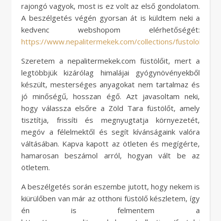
rajongó vagyok, most is ez volt az első gondolatom.
A beszélgetés végén gyorsan át is küldtem neki a
kedvenc webshopom elérhetőségét:
https://www.nepalitermekek.com/collections/fustolok
Szeretem a nepalitermekek.com füstölőit, mert a
legtöbbjük kizárólag himalájai gyógynövényekből
készült, mesterséges anyagokat nem tartalmaz és
jó minőségű, hosszan égő. Azt javasoltam neki,
hogy válassza elsőre a Zöld Tara füstölőt, amely
tisztítja, frissíti és megnyugtatja környezetét,
megóv a félelmektől és segít kívánságaink valóra
váltásában. Kapva kapott az ötleten és megígérte,
hamarosan beszámol arról, hogyan vált be az
ötletem.
A beszélgetés során eszembe jutott, hogy nekem is
kiürülőben van már az otthoni füstölő készletem, így
én is felmentem a