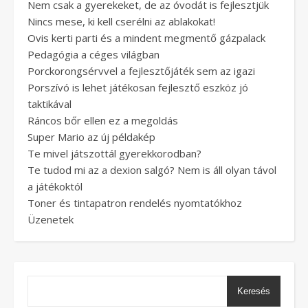
Nem csak a gyerekeket, de az óvodát is fejlesztjük
Nincs mese, ki kell cserélni az ablakokat!
Ovis kerti parti és a mindent megmentő gázpalack
Pedagógia a céges világban
Porckorongsérvvel a fejlesztőjáték sem az igazi
Porszívó is lehet játékosan fejlesztő eszköz jó
taktikával
Ráncos bőr ellen ez a megoldás
Super Mario az új példakép
Te mivel játszottál gyerekkorodban?
Te tudod mi az a dexion salgó? Nem is áll olyan távol
a játékoktól
Toner és tintapatron rendelés nyomtatókhoz
Üzenetek
Keresés