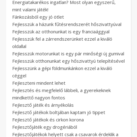
Energiatakarékos ingatlan? Most olyan egyszerű,
mint valami játék!
Fánkozásból egy jó ötlet
Fejlesszük a házunk fűtésrendszerét hőszivattyúval
Fejlesszük az otthonunkat is egy franciaággyal
Fejlesszük fel a zárrendszerünket ezzel a kiváló
oldallal
Fejlesszük motorunkat is egy pár minőségi új gumival
Fejlesszük otthonunkat egy hőszivattyú telepítésével
Fejlesszünk a gépi földmunkánkon ezzel a kiváló
céggel
Fejleszteni mindent lehet
Fejlesztés és megfelelő lábbeli, a gyerekeknek
mindkettő nagyon fontos
Fejlesztő játék és árnyékolás
Fejlesztő játékok boltjában kaptam jó tippet
Fejlesztő játékok és cirkon korona
Fejlesztőjáték egy drogériából
Fejlesztőjátékok helyett csak a csavarok érdeklik a