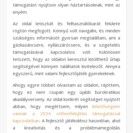
támogatást nyújtson olyan háztartásoknak, mint az
enyém.
Az oldal letisztult és felhasználóbarát felülete
rögtön megfogott. Könnyű volt navigálni, és minden
szükséges információt gyorsan megtaláltam, ami a
gázkazáncsere, nyílászárócsere, és a szigetelés
támogatásával kapcsolatos volt. Különösen
tetszett, hogy az oldalon keresztül kitölthető űrlap
segítségével könnyen találhatok kivitelezőt. Annyira
egyszerű, mint valami fejlesztőjáték gyerekeknek.
Ahogy egyre többet olvastam az oldalon, rájöttem,
hogy ez nem csupán egy újabb bürokratikus
akadályverseny. Az oldal konkrét segítséget nyújtott
abban, hogy megértsem, milyen
lehetőségeim
vannak a 2024 otthonfelújítási támogatással
kapcsolatban
. A fejlesztő játékokhoz hasonlóan, ahol
a kreativitás és a problémamegoldás