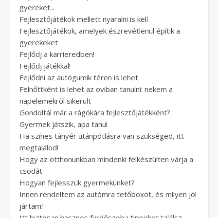
gyereket...
Fejlesztőjátékok mellett nyaralni is kell
Fejlesztőjátékok, amelyek észrevétlenül építik a
gyerekeket
Fejlődj a karrieredben!
Fejlődj játékkal!
Fejlődni az autógumik téren is lehet
Felnőttként is lehet az oviban tanulni: nekem a
napelemekről sikerült
Gondoltál már a rágókára fejlesztőjátékként?
Gyermek játszik, apa tanul
Ha színes tányér utánpótlásra van szükséged, itt
megtalálod!
Hogy az otthonunkban mindenki felkészülten várja a
csodát
Hogyan fejlesszük gyermekünket?
Innen rendeltem az autómra tetőboxot, és milyen jól
jártam!
Itt biztosan hasznos fürdőszoba tippeket találsz