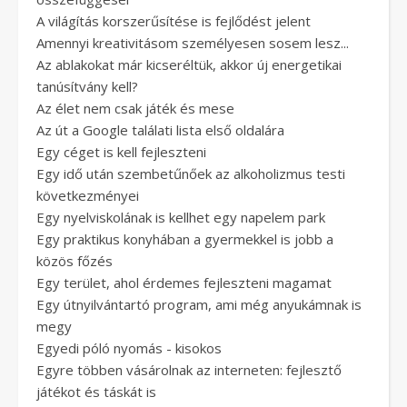
A világítás korszerűsítése is fejlődést jelent
Amennyi kreativitásom személyesen sosem lesz...
Az ablakokat már kicseréltük, akkor új energetikai
tanúsítvány kell?
Az élet nem csak játék és mese
Az út a Google találati lista első oldalára
Egy céget is kell fejleszteni
Egy idő után szembetűnőek az alkoholizmus testi
következményei
Egy nyelviskolának is kellhet egy napelem park
Egy praktikus konyhában a gyermekkel is jobb a
közös főzés
Egy terület, ahol érdemes fejleszteni magamat
Egy útnyilvántartó program, ami még anyukámnak is
megy
Egyedi póló nyomás - kisokos
Egyre többen vásárolnak az interneten: fejlesztő
játékot és táskát is