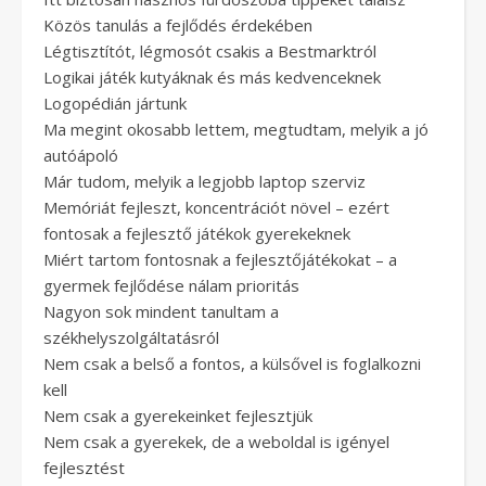
Közös tanulás a fejlődés érdekében
Légtisztítót, légmosót csakis a Bestmarktról
Logikai játék kutyáknak és más kedvenceknek
Logopédián jártunk
Ma megint okosabb lettem, megtudtam, melyik a jó
autóápoló
Már tudom, melyik a legjobb laptop szerviz
Memóriát fejleszt, koncentrációt növel – ezért
fontosak a fejlesztő játékok gyerekeknek
Miért tartom fontosnak a fejlesztőjátékokat – a
gyermek fejlődése nálam prioritás
Nagyon sok mindent tanultam a
székhelyszolgáltatásról
Nem csak a belső a fontos, a külsővel is foglalkozni
kell
Nem csak a gyerekeinket fejlesztjük
Nem csak a gyerekek, de a weboldal is igényel
fejlesztést