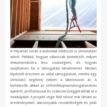
A folyamat során a weboldal többször is útmutatást
adott. Például, hogyan válasszak kivitelezőt, milyen
dokumentációra lesz szükségem, és hogyan
nyújthatom be a támogatási kérelmemet. Minden
lépésnél éreztem az oldal támogatását, mintha egy
útmutató segítene nekem a labirintuson át. A
kivitelezők, akiket az otthonfelujitasitamogatasok.hu
ajánlott, profizmussal és szakszerűséggel látták el a
munkájukat. A projekt vége felé nézve már láttam az
eredményeket: alacsonyabb rezsiköltségek és jobb