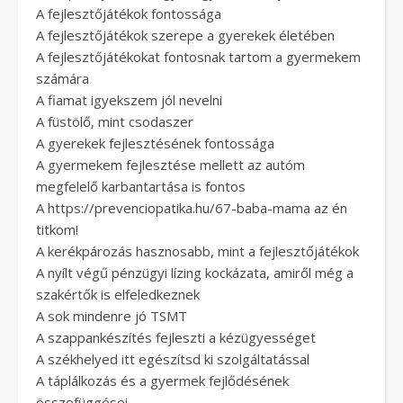
A fejlesztőjátékok fontossága
A fejlesztőjátékok szerepe a gyerekek életében
A fejlesztőjátékokat fontosnak tartom a gyermekem
számára
A fiamat igyekszem jól nevelni
A füstölő, mint csodaszer
A gyerekek fejlesztésének fontossága
A gyermekem fejlesztése mellett az autóm
megfelelő karbantartása is fontos
A https://prevenciopatika.hu/67-baba-mama az én
titkom!
A kerékpározás hasznosabb, mint a fejlesztőjátékok
A nyílt végű pénzügyi lízing kockázata, amiről még a
szakértők is elfeledkeznek
A sok mindenre jó TSMT
A szappankészítés fejleszti a kézügyességet
A székhelyed itt egészítsd ki szolgáltatással
A táplálkozás és a gyermek fejlődésének
összefüggései