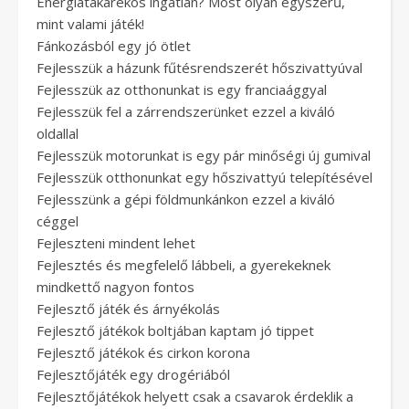
Energiatakarékos ingatlan? Most olyan egyszerű,
mint valami játék!
Fánkozásból egy jó ötlet
Fejlesszük a házunk fűtésrendszerét hőszivattyúval
Fejlesszük az otthonunkat is egy franciaággyal
Fejlesszük fel a zárrendszerünket ezzel a kiváló
oldallal
Fejlesszük motorunkat is egy pár minőségi új gumival
Fejlesszük otthonunkat egy hőszivattyú telepítésével
Fejlesszünk a gépi földmunkánkon ezzel a kiváló
céggel
Fejleszteni mindent lehet
Fejlesztés és megfelelő lábbeli, a gyerekeknek
mindkettő nagyon fontos
Fejlesztő játék és árnyékolás
Fejlesztő játékok boltjában kaptam jó tippet
Fejlesztő játékok és cirkon korona
Fejlesztőjáték egy drogériából
Fejlesztőjátékok helyett csak a csavarok érdeklik a