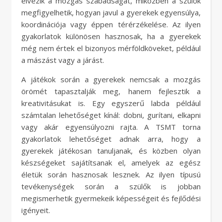
élvezik a mozgás szabadságát, miközben a szülők
megfigyelhetik, hogyan javul a gyerekek egyensúlya,
koordinációja vagy éppen térérzékelése. Az ilyen
gyakorlatok különösen hasznosak, ha a gyerekek
még nem értek el bizonyos mérföldköveket, például
a mászást vagy a járást.
A játékok során a gyerekek nemcsak a mozgás
örömét tapasztalják meg, hanem fejlesztik a
kreativitásukat is. Egy egyszerű labda például
számtalan lehetőséget kínál: dobni, gurítani, elkapni
vagy akár egyensúlyozni rajta. A TSMT torna
gyakorlatok lehetőséget adnak arra, hogy a
gyerekek játékosan tanuljanak, és közben olyan
készségeket sajátítsanak el, amelyek az egész
életük során hasznosak lesznek. Az ilyen típusú
tevékenységek során a szülők is jobban
megismerhetik gyermekeik képességeit és fejlődési
igényeit.