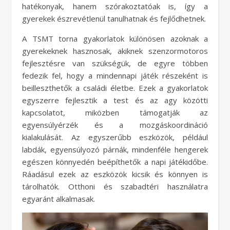
hatékonyak, hanem szórakoztatóak is, így a
gyerekek észrevétlenül tanulhatnak és fejlődhetnek.
A TSMT torna gyakorlatok különösen azoknak a
gyerekeknek hasznosak, akiknek szenzormotoros
fejlesztésre van szükségük, de egyre többen
fedezik fel, hogy a mindennapi játék részeként is
beilleszthetők a családi életbe. Ezek a gyakorlatok
egyszerre fejlesztik a test és az agy közötti
kapcsolatot, miközben támogatják az
egyensúlyérzék és a mozgáskoordináció
kialakulását. Az egyszerűbb eszközök, például
labdák, egyensúlyozó párnák, mindenféle hengerek
egészen könnyedén beépíthetők a napi játékidőbe.
Ráadásul ezek az eszközök kicsik és könnyen is
tárolhatók. Otthoni és szabadtéri használatra
egyaránt alkalmasak.