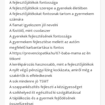
A fejlesztőjátékok fontossága
A fejlesztőjátékok szerepe a gyerekek életében
A fejlesztőjátékokat fontosnak tartom a gyermekem
számára
A fiamat igyekszem jól nevelni
A füstölő, mint csodaszer
A gyerekek fejlesztésének fontossága
A gyermekem fejlesztése mellett az autóm
megfelelő karbantartása is fontos
A https://prevenciopatika.hu/67-baba-mama az én
titkom!
A kerékpározás hasznosabb, mint a fejlesztőjátékok
A nyílt végű pénzügyi lízing kockázata, amiről még a
szakértők is elfeledkeznek
A sok mindenre jó TSMT
A szappankészítés fejleszti a kézügyességet
A székhelyed itt egészítsd ki szolgáltatással
A táplálkozás és a gyermek fejlődésének
összefüggései