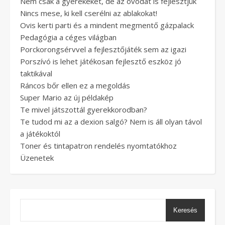
Nem csak a gyerekeket, de az óvodát is fejlesztjük
Nincs mese, ki kell cserélni az ablakokat!
Ovis kerti parti és a mindent megmentő gázpalack
Pedagógia a céges világban
Porckorongsérvvel a fejlesztőjáték sem az igazi
Porszívó is lehet játékosan fejlesztő eszköz jó
taktikával
Ráncos bőr ellen ez a megoldás
Super Mario az új példakép
Te mivel játszottál gyerekkorodban?
Te tudod mi az a dexion salgó? Nem is áll olyan távol
a játékoktól
Toner és tintapatron rendelés nyomtatókhoz
Üzenetek
Keresés