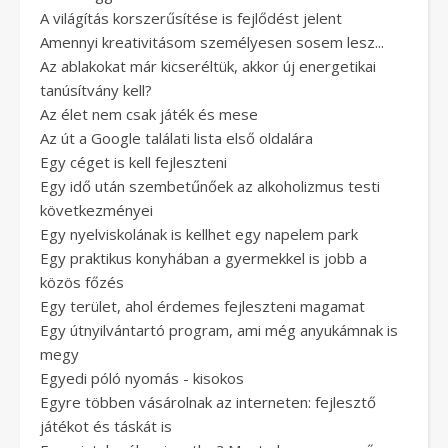
A világítás korszerűsítése is fejlődést jelent
Amennyi kreativitásom személyesen sosem lesz...
Az ablakokat már kicseréltük, akkor új energetikai
tanúsítvány kell?
Az élet nem csak játék és mese
Az út a Google találati lista első oldalára
Egy céget is kell fejleszteni
Egy idő után szembetűnőek az alkoholizmus testi
következményei
Egy nyelviskolának is kellhet egy napelem park
Egy praktikus konyhában a gyermekkel is jobb a
közös főzés
Egy terület, ahol érdemes fejleszteni magamat
Egy útnyilvántartó program, ami még anyukámnak is
megy
Egyedi póló nyomás - kisokos
Egyre többen vásárolnak az interneten: fejlesztő
játékot és táskát is