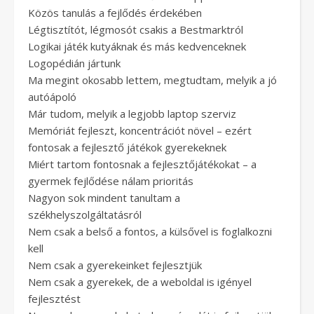
Közös tanulás a fejlődés érdekében
Légtisztítót, légmosót csakis a Bestmarktról
Logikai játék kutyáknak és más kedvenceknek
Logopédián jártunk
Ma megint okosabb lettem, megtudtam, melyik a jó
autóápoló
Már tudom, melyik a legjobb laptop szerviz
Memóriát fejleszt, koncentrációt növel – ezért
fontosak a fejlesztő játékok gyerekeknek
Miért tartom fontosnak a fejlesztőjátékokat – a
gyermek fejlődése nálam prioritás
Nagyon sok mindent tanultam a
székhelyszolgáltatásról
Nem csak a belső a fontos, a külsővel is foglalkozni
kell
Nem csak a gyerekeinket fejlesztjük
Nem csak a gyerekek, de a weboldal is igényel
fejlesztést