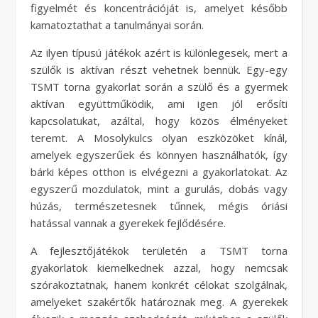
figyelmét és koncentrációját is, amelyet később
kamatoztathat a tanulmányai során.
Az ilyen típusú játékok azért is különlegesek, mert a
szülők is aktívan részt vehetnek bennük. Egy-egy
TSMT torna gyakorlat során a szülő és a gyermek
aktívan együttműködik, ami igen jól erősíti
kapcsolatukat, azáltal, hogy közös élményeket
teremt. A Mosolykulcs olyan eszközöket kínál,
amelyek egyszerűek és könnyen használhatók, így
bárki képes otthon is elvégezni a gyakorlatokat. Az
egyszerű mozdulatok, mint a gurulás, dobás vagy
húzás, természetesnek tűnnek, mégis óriási
hatással vannak a gyerekek fejlődésére.
A fejlesztőjátékok területén a TSMT torna
gyakorlatok kiemelkednek azzal, hogy nemcsak
szórakoztatnak, hanem konkrét célokat szolgálnak,
amelyeket szakértők határoznak meg. A gyerekek