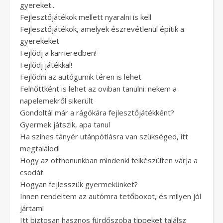
gyereket...
Fejlesztőjátékok mellett nyaralni is kell
Fejlesztőjátékok, amelyek észrevétlenül építik a
gyerekeket
Fejlődj a karrieredben!
Fejlődj játékkal!
Fejlődni az autógumik téren is lehet
Felnőttként is lehet az oviban tanulni: nekem a
napelemekről sikerült
Gondoltál már a rágókára fejlesztőjátékként?
Gyermek játszik, apa tanul
Ha színes tányér utánpótlásra van szükséged, itt
megtalálod!
Hogy az otthonunkban mindenki felkészülten várja a
csodát
Hogyan fejlesszük gyermekünket?
Innen rendeltem az autómra tetőboxot, és milyen jól
jártam!
Itt biztosan hasznos fürdőszoba tippeket találsz