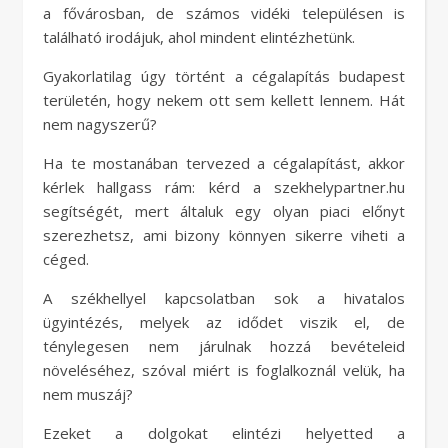
a fővárosban, de számos vidéki településen is
található irodájuk, ahol mindent elintézhetünk.
Gyakorlatilag úgy történt a cégalapítás budapest
területén, hogy nekem ott sem kellett lennem. Hát
nem nagyszerű?
Ha te mostanában tervezed a cégalapítást, akkor
kérlek hallgass rám: kérd a szekhelypartner.hu
segítségét, mert általuk egy olyan piaci előnyt
szerezhetsz, ami bizony könnyen sikerre viheti a
céged.
A székhellyel kapcsolatban sok a hivatalos
ügyintézés, melyek az idődet viszik el, de
ténylegesen nem járulnak hozzá bevételeid
növeléséhez, szóval miért is foglalkoznál velük, ha
nem muszáj?
Ezeket a dolgokat elintézi helyetted a