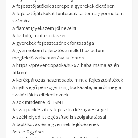
A fejlesztőjátékok szerepe a gyerekek életében
A fejlesztőjátékokat fontosnak tartom a gyermekem
számára
A fiamat igyekszem jól nevelni
A füstölő, mint csodaszer
A gyerekek fejlesztésének fontossága
A gyermekem fejlesztése mellett az autóm
megfelelő karbantartása is fontos
A https://prevenciopatika.hu/67-baba-mama az én
titkom!
A kerékpározás hasznosabb, mint a fejlesztőjátékok
A nyílt végű pénzügyi lízing kockázata, amiről még a
szakértők is elfeledkeznek
A sok mindenre jó TSMT
A szappankészítés fejleszti a kézügyességet
A székhelyed itt egészítsd ki szolgáltatással
A táplálkozás és a gyermek fejlődésének
összefüggései