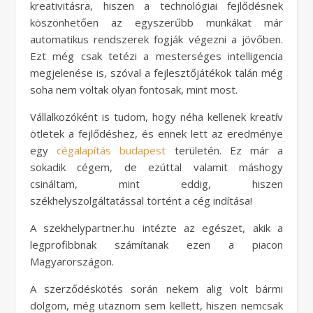
kreativitásra, hiszen a technológiai fejlődésnek
köszönhetően az egyszerűbb munkákat már
automatikus rendszerek fogják végezni a jövőben.
Ezt még csak tetézi a mesterséges intelligencia
megjelenése is, szóval a fejlesztőjátékok talán még
soha nem voltak olyan fontosak, mint most.
Vállalkozóként is tudom, hogy néha kellenek kreatív
ötletek a fejlődéshez, és ennek lett az eredménye
egy
cégalapítás budapest
területén. Ez már a
sokadik cégem, de ezúttal valamit máshogy
csináltam, mint eddig, hiszen
székhelyszolgáltatással történt a cég indítása!
A szekhelypartner.hu intézte az egészet, akik a
legprofibbnak számítanak ezen a piacon
Magyarországon.
A szerződéskötés során nekem alig volt bármi
dolgom, még utaznom sem kellett, hiszen nemcsak