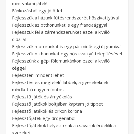
mint valami játék!
Fánkozásból egy jó ötlet
Fejlesszük a házunk fűtésrendszerét hőszivattyúval
Fejlesszük az otthonunkat is egy franciaággyal
Fejlesszük fel a zárrendszerünket ezzel a kiváló
oldallal
Fejlesszük motorunkat is egy pár minőségi új gumival
Fejlesszük otthonunkat egy hőszivattyú telepítésével
Fejlesszünk a gépi földmunkánkon ezzel a kiváló
céggel
Fejleszteni mindent lehet
Fejlesztés és megfelelő lábbeli, a gyerekeknek
mindkettő nagyon fontos
Fejlesztő játék és árnyékolás
Fejlesztő játékok boltjában kaptam jó tippet
Fejlesztő játékok és cirkon korona
Fejlesztőjáték egy drogériából
Fejlesztőjátékok helyett csak a csavarok érdeklik a
gyereket...