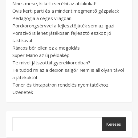
Nincs mese, ki kell cserélni az ablakokat!
Ovis kerti parti és a mindent megmentő gázpalack
Pedagógia a céges világban
Porckorongsérvvel a fejlesztőjáték sem az igazi
Porszívó is lehet játékosan fejlesztő eszköz jó
taktikával
Ráncos bőr ellen ez a megoldás
Super Mario az új példakép
Te mivel játszottál gyerekkorodban?
Te tudod mi az a dexion salgó? Nem is áll olyan távol
a játékoktól
Toner és tintapatron rendelés nyomtatókhoz
Üzenetek
Keresés