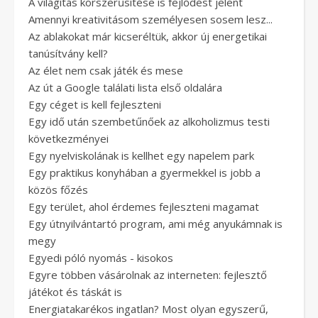
A világítás korszerűsítése is fejlődést jelent
Amennyi kreativitásom személyesen sosem lesz...
Az ablakokat már kicseréltük, akkor új energetikai
tanúsítvány kell?
Az élet nem csak játék és mese
Az út a Google találati lista első oldalára
Egy céget is kell fejleszteni
Egy idő után szembetűnőek az alkoholizmus testi
következményei
Egy nyelviskolának is kellhet egy napelem park
Egy praktikus konyhában a gyermekkel is jobb a
közös főzés
Egy terület, ahol érdemes fejleszteni magamat
Egy útnyilvántartó program, ami még anyukámnak is
megy
Egyedi póló nyomás - kisokos
Egyre többen vásárolnak az interneten: fejlesztő
játékot és táskát is
Energiatakarékos ingatlan? Most olyan egyszerű,