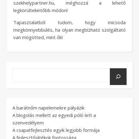
szekhelypartner.hu, méghozzá a lehető
legkörültekintőbb módon!
Tapasztalatból tudom, hogy micsoda
megkönnyebbülés, ha olyan megbízható szolgáltató
van mögötted, mint ők!
A barátnőm napelemekre pályázik
A blogolás mellett az egyedi póló lett a
szenvedélyem
A csapatfejlesztés egyik legjobb formája
A fejlesztőjátékok fontossága