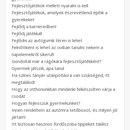
Fejlesztőjátékok mellett nyaralni is kell
Fejlesztőjátékok, amelyek észrevétlenül építik a
gyerekeket
Fejlődj a karrieredben!
Fejlődj játékkal!
Fejlődni az autógumik téren is lehet
Felnőttként is lehet az oviban tanulni: nekem a
napelemekről sikerült
Gondoltál már a rágókára fejlesztőjátékként?
Gyermek játszik, apa tanul
Ha színes tányér utánpótlásra van szükséged, itt
megtalálod!
Hogy az otthonunkban mindenki felkészülten várja a
csodát
Hogyan fejlesszük gyermekünket?
Innen rendeltem az autómra tetőboxot, és milyen jól
jártam!
Itt biztosan hasznos fürdőszoba tippeket találsz