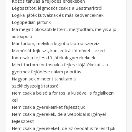
Közös tanulás a fejlődés érdekében
Légtisztítót, légmosót csakis a Bestmarktról
Logikai játék kutyáknak és más kedvenceknek
Logopédián jártunk
Ma megint okosabb lettem, megtudtam, melyik a jó
autóápoló
Már tudom, melyik a legjobb laptop szerviz
Memóriát fejleszt, koncentrációt növel – ezért
fontosak a fejlesztő játékok gyerekeknek
Miért tartom fontosnak a fejlesztőjátékokat – a
gyermek fejlődése nálam prioritás
Nagyon sok mindent tanultam a
székhelyszolgáltatásról
Nem csak a belső a fontos, a külsővel is foglalkozni
kell
Nem csak a gyerekeinket fejlesztjük
Nem csak a gyerekek, de a weboldal is igényel
fejlesztést
Nem csak a gyerekeket, de az óvodát is fejlesztjük