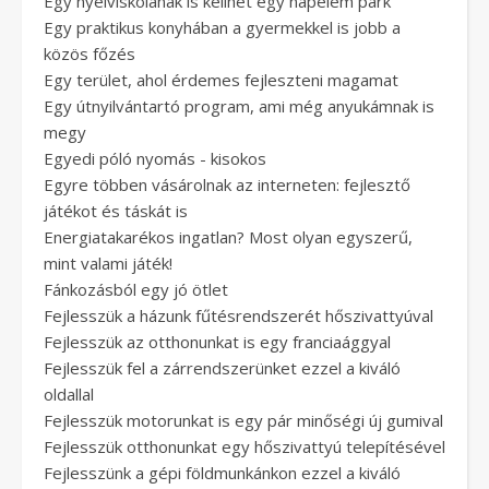
Egy nyelviskolának is kellhet egy napelem park
Egy praktikus konyhában a gyermekkel is jobb a
közös főzés
Egy terület, ahol érdemes fejleszteni magamat
Egy útnyilvántartó program, ami még anyukámnak is
megy
Egyedi póló nyomás - kisokos
Egyre többen vásárolnak az interneten: fejlesztő
játékot és táskát is
Energiatakarékos ingatlan? Most olyan egyszerű,
mint valami játék!
Fánkozásból egy jó ötlet
Fejlesszük a házunk fűtésrendszerét hőszivattyúval
Fejlesszük az otthonunkat is egy franciaággyal
Fejlesszük fel a zárrendszerünket ezzel a kiváló
oldallal
Fejlesszük motorunkat is egy pár minőségi új gumival
Fejlesszük otthonunkat egy hőszivattyú telepítésével
Fejlesszünk a gépi földmunkánkon ezzel a kiváló