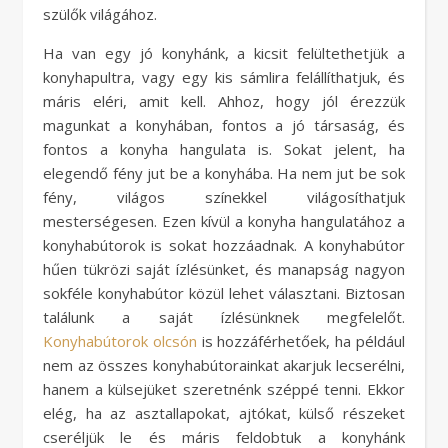
szülők világához.
Ha van egy jó konyhánk, a kicsit felültethetjük a
konyhapultra, vagy egy kis sámlira felállíthatjuk, és
máris eléri, amit kell. Ahhoz, hogy jól érezzük
magunkat a konyhában, fontos a jó társaság, és
fontos a konyha hangulata is. Sokat jelent, ha
elegendő fény jut be a konyhába. Ha nem jut be sok
fény, világos színekkel világosíthatjuk
mesterségesen. Ezen kívül a konyha hangulatához a
konyhabútorok is sokat hozzáadnak. A konyhabútor
hűen tükrözi saját ízlésünket, és manapság nagyon
sokféle konyhabútor közül lehet választani. Biztosan
találunk a saját ízlésünknek megfelelőt.
Konyhabútorok olcsón
is hozzáférhetőek, ha például
nem az összes konyhabútorainkat akarjuk lecserélni,
hanem a külsejüket szeretnénk széppé tenni. Ekkor
elég, ha az asztallapokat, ajtókat, külső részeket
cseréljük le és máris feldobtuk a konyhánk