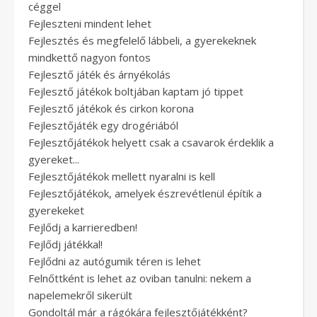
céggel
Fejleszteni mindent lehet
Fejlesztés és megfelelő lábbeli, a gyerekeknek
mindkettő nagyon fontos
Fejlesztő játék és árnyékolás
Fejlesztő játékok boltjában kaptam jó tippet
Fejlesztő játékok és cirkon korona
Fejlesztőjáték egy drogériából
Fejlesztőjátékok helyett csak a csavarok érdeklik a
gyereket...
Fejlesztőjátékok mellett nyaralni is kell
Fejlesztőjátékok, amelyek észrevétlenül építik a
gyerekeket
Fejlődj a karrieredben!
Fejlődj játékkal!
Fejlődni az autógumik téren is lehet
Felnőttként is lehet az oviban tanulni: nekem a
napelemekről sikerült
Gondoltál már a rágókára fejlesztőjátékként?