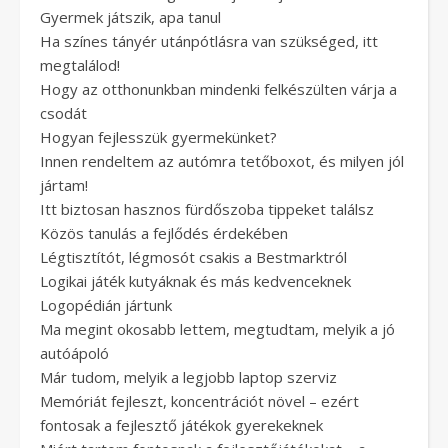
Gyermek játszik, apa tanul
Ha színes tányér utánpótlásra van szükséged, itt
megtalálod!
Hogy az otthonunkban mindenki felkészülten várja a
csodát
Hogyan fejlesszük gyermekünket?
Innen rendeltem az autómra tetőboxot, és milyen jól
jártam!
Itt biztosan hasznos fürdőszoba tippeket találsz
Közös tanulás a fejlődés érdekében
Légtisztítót, légmosót csakis a Bestmarktról
Logikai játék kutyáknak és más kedvenceknek
Logopédián jártunk
Ma megint okosabb lettem, megtudtam, melyik a jó
autóápoló
Már tudom, melyik a legjobb laptop szerviz
Memóriát fejleszt, koncentrációt növel – ezért
fontosak a fejlesztő játékok gyerekeknek