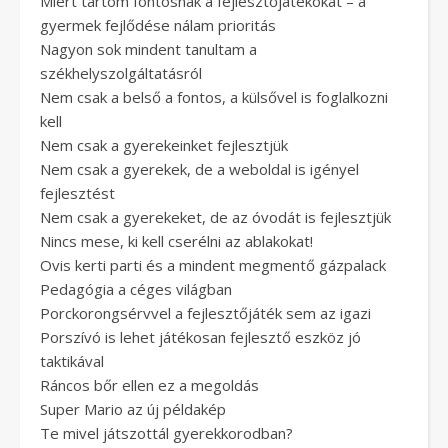
Miért tartom fontosnak a fejlesztőjátékokat – a
gyermek fejlődése nálam prioritás
Nagyon sok mindent tanultam a
székhelyszolgáltatásról
Nem csak a belső a fontos, a külsővel is foglalkozni
kell
Nem csak a gyerekeinket fejlesztjük
Nem csak a gyerekek, de a weboldal is igényel
fejlesztést
Nem csak a gyerekeket, de az óvodát is fejlesztjük
Nincs mese, ki kell cserélni az ablakokat!
Ovis kerti parti és a mindent megmentő gázpalack
Pedagógia a céges világban
Porckorongsérvvel a fejlesztőjáték sem az igazi
Porszívó is lehet játékosan fejlesztő eszköz jó
taktikával
Ráncos bőr ellen ez a megoldás
Super Mario az új példakép
Te mivel játszottál gyerekkorodban?