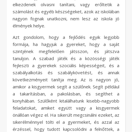
elkezdenek olvasni tanítani, vagy erőltetik a
számolást és egyéb készségeket, azok az iskolában
nagyon fognak unatkozni, nem lesz az iskola jó
élmények helye.
Azt gondolom, hogy a fejlődés egyik legjobb
formája, ha hagyjuk a gyereket, hogy a saját
szintjének megfelelően játsszon, és játszva
tanuljon. A szabad játék és a közösségi játék
fejleszti a gyerekek szociális képességeit, és a
szabályalkotás és szabálykövetést, és annak
következményeit tanítja meg. Az is nagyon jó,
amikor a kisgyermek segít a szülőnek. Segít például
a takarításban, a pakolásban, és segíthet a
konyhában. Szülőként kitalálhatunk kisebb-nagyobb
feladatokat, amiket együtt vagy a kisgyermek
önállóan végez el. Ha sikerült megcsinálni ezeket, az
sikerélménnyel tölti el a gyermeket, és azzal az
érzéssel, hogy tudott kapcsolódni a felnőttek, a