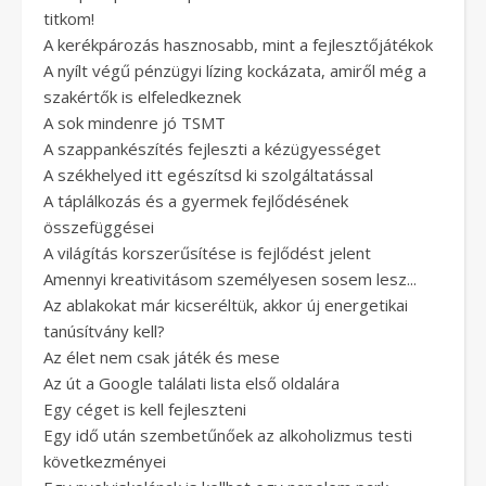
titkom!
A kerékpározás hasznosabb, mint a fejlesztőjátékok
A nyílt végű pénzügyi lízing kockázata, amiről még a
szakértők is elfeledkeznek
A sok mindenre jó TSMT
A szappankészítés fejleszti a kézügyességet
A székhelyed itt egészítsd ki szolgáltatással
A táplálkozás és a gyermek fejlődésének
összefüggései
A világítás korszerűsítése is fejlődést jelent
Amennyi kreativitásom személyesen sosem lesz...
Az ablakokat már kicseréltük, akkor új energetikai
tanúsítvány kell?
Az élet nem csak játék és mese
Az út a Google találati lista első oldalára
Egy céget is kell fejleszteni
Egy idő után szembetűnőek az alkoholizmus testi
következményei