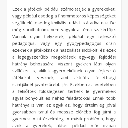
Ezek a játékok például számoltatják a gyerekeket,
vagy például esetleg a finommotoros képességeket
segítik elő, esetleg lexikális tudást is átadhatnak. De
még sorolhatnám, nem vagyok a téma szakértője.
Vannak olyan helyzetek, például egy fejlesztő
pedagógus, vagy egy gyógypedagógus óráin
ezeknek a játékoknak a használata indokolt, és ezek
a legegyszerűbb megoldások egy-egy fejlődési
hátrány behozására. Viszont gyakran látni olyan
szülőket is, akik kisgyermeküknek olyan fejlesztő
játékokat vesznek, ami aktuális fejlettségi
szintjüknél jóval előrébb jár. Ezekben az esetekben
a felnőttek fölöslegesen terhelik le gyermekeik
agyát bonyolult és nehéz feladatokkal. Ennek több
hátránya is van: az egyik az, hogy értelmileg jóval
gyorsabban tanul és messze előrébb fog járni a
gyermek, mint érzelmileg. A másik probléma, hogy
azok a gyerekek, akiket például már oviban