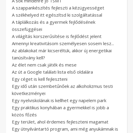
A sok mindenre jó TSMT
A szappankészítés fejleszti a kézügyességet
A székhelyed itt egészítsd ki szolgáltatással
A táplálkozás és a gyermek fejlődésének
összefüggései
A világítás korszerűsítése is fejlődést jelent
Amennyi kreativitásom személyesen sosem lesz...
Az ablakokat már kicseréltük, akkor új energetikai
tanúsítvány kell?
Az élet nem csak játék és mese
Az út a Google találati lista első oldalára
Egy céget is kell fejleszteni
Egy idő után szembetűnőek az alkoholizmus testi
következményei
Egy nyelviskolának is kellhet egy napelem park
Egy praktikus konyhában a gyermekkel is jobb a
közös főzés
Egy terület, ahol érdemes fejleszteni magamat
Egy útnyilvántartó program, ami még anyukámnak is