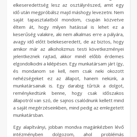
elkeseredettség lesz az osztályrészed, amit egy
idő után megpróbálsz majd máshogy levezetni. Nem
saját tapasztalatból mondom, csupán közvetve
éltem át, hogy milyen hatással is lehet ez a
keserűség valakire, aki nem alkalmas erre a pályára,
avagy idő előtt belekeseredett, de az biztos, hogy
amikor már az alkoholizmus testi következményei
jelentkeznek rajtad, akkor minél előbb érdemes
elgondolkodni a kilépésen. Egy munkatársam járt így,
és mondanom se kell, nem csak neki okozott
nehézségeket ez az állapot, hanem nekünk, a
munkatársainak is. Egy darabig tűrtük a dolgot,
reménykedtünk benne, hogy csak időszakos
állapotról van szó, de sajnos csalódnunk kellett mind
a saját megérzéseinkben, mind pedig az emlegetett
munkatársban.
Egy alapítványi, jobban mondva magánkézben lévő
intézményben dolgozom, ahol problémás