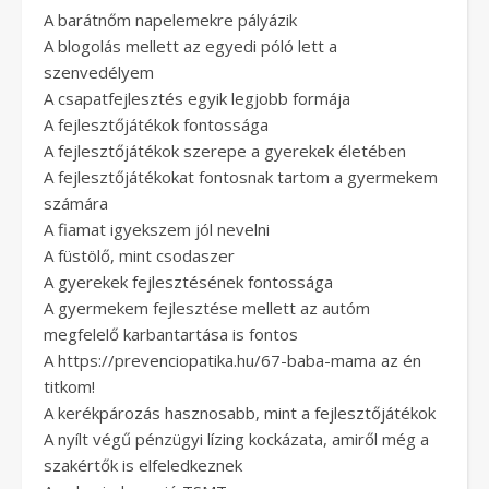
A barátnőm napelemekre pályázik
A blogolás mellett az egyedi póló lett a
szenvedélyem
A csapatfejlesztés egyik legjobb formája
A fejlesztőjátékok fontossága
A fejlesztőjátékok szerepe a gyerekek életében
A fejlesztőjátékokat fontosnak tartom a gyermekem
számára
A fiamat igyekszem jól nevelni
A füstölő, mint csodaszer
A gyerekek fejlesztésének fontossága
A gyermekem fejlesztése mellett az autóm
megfelelő karbantartása is fontos
A https://prevenciopatika.hu/67-baba-mama az én
titkom!
A kerékpározás hasznosabb, mint a fejlesztőjátékok
A nyílt végű pénzügyi lízing kockázata, amiről még a
szakértők is elfeledkeznek