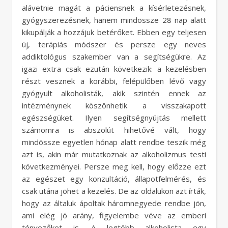
alávetnie magát a páciensnek a kísérletezésnek,
gyógyszerezésnek, hanem mindössze 28 nap alatt
kikupálják a hozzájuk betérőket. Ebben egy teljesen
új, terápiás módszer és persze egy neves
addiktológus szakember van a segítségükre. Az
igazi extra csak ezután következik: a kezelésben
részt vesznek a korábbi, felépülőben lévő vagy
gyógyult alkoholisták, akik szintén ennek az
intézménynek köszönhetik a visszakapott
egészségüket. Ilyen segítségnyújtás mellett
számomra is abszolút hihetővé vált, hogy
mindössze egyetlen hónap alatt rendbe teszik még
azt is, akin már mutatkoznak az alkoholizmus testi
következményei. Persze meg kell, hogy előzze ezt
az egészet egy konzultáció, állapotfelmérés, és
csak utána jöhet a kezelés. De az oldalukon azt írták,
hogy az általuk ápoltak háromnegyede rendbe jön,
ami elég jó arány, figyelembe véve az emberi
tényezőket is. A legtöbb alkoholista egy