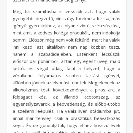
Még ha számításba is vesszük azt, hogy valaki
gyengébb idegzetű, nincs úgy türelme a furcsa, más
igényű gyerekekhez, az olyan szintű szétcsúszást,
mint amit a kedves kolléga produkált, nem indokolja
semmi. Először még nem volt feltűnő, mert ha valaki
inni kezd, azt általában nem nap közben teszi,
hanem a szabadidejében. Esténként lecsúszik
először pár pohár bor, aztán egy egész üveg, majd
kettő, és végül odáig fajul a helyzet, hogy a
véralkohol folyamatos szinten tartást igényel,
különben jönnek az elvonási tünetek. Megjelennek az
alkoholizmus testi következményei, a piros arc, a
feldagadt kéz, az állandó acetonszag, az
egyensúlyzavarok, a kedvetlenség, és előbb-utóbb
a szellemi leépülés. Ha valaki ilyen stádiumba jut,
annál már tényleg csak a drasztikus beavatkozás
segít. És ne gondoljátok, hogy ehhez hosszú évek
ivászata kell! Ha valakire olyan hatással van, ha