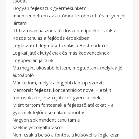
csodát
Hogyan fejlesszük gyermekünket?
Innen rendeltem az autómra tetőboxot, és milyen jól
jártam!
Itt biztosan hasznos fürdőszoba tippeket találsz
Közös tanulás a fejlődés érdekében
Légtisztítót, légmosót csakis a Bestmarktról
Logikai játék kutyáknak és más kedvenceknek
Logopédián jártunk
Ma megint okosabb lettem, megtudtam, melyik a jó
autóápoló
Már tudom, melyik a legjobb laptop szerviz
Memóriát fejleszt, koncentrációt növel – ezért
fontosak a fejlesztő játékok gyerekeknek
Miért tartom fontosnak a fejlesztőjátékokat – a
gyermek fejlődése nálam prioritás
Nagyon sok mindent tanultam a
székhelyszolgáltatásról
Nem csak a belső a fontos, a külsővel is foglalkozni