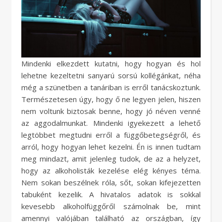
Mindenki elkezdett kutatni, hogy hogyan és hol
lehetne kezeltetni sanyarú sorsú kollégánkat, néha
még a szünetben a tanáriban is erről tanácskoztunk.
Természetesen úgy, hogy ő ne legyen jelen, hiszen
nem voltunk biztosak benne, hogy jó néven venné
az aggodalmunkat. Mindenki igyekezett a lehető
legtöbbet megtudni erről a függőbetegségről, és
arról, hogy hogyan lehet kezelni. Én is innen tudtam
meg mindazt, amit jelenleg tudok, de az a helyzet,
hogy az alkoholisták kezelése elég kényes téma.
Nem sokan beszélnek róla, sőt, sokan kifejezetten
tabuként kezelik. A hivatalos adatok is sokkal
kevesebb alkoholfüggőről számolnak be, mint
amennyi valójában található az országban, így