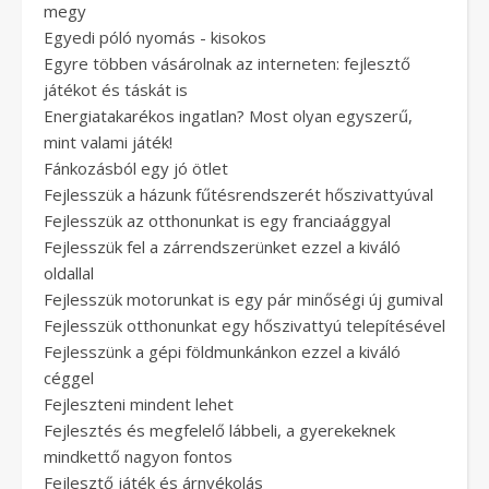
megy
Egyedi póló nyomás - kisokos
Egyre többen vásárolnak az interneten: fejlesztő
játékot és táskát is
Energiatakarékos ingatlan? Most olyan egyszerű,
mint valami játék!
Fánkozásból egy jó ötlet
Fejlesszük a házunk fűtésrendszerét hőszivattyúval
Fejlesszük az otthonunkat is egy franciaággyal
Fejlesszük fel a zárrendszerünket ezzel a kiváló
oldallal
Fejlesszük motorunkat is egy pár minőségi új gumival
Fejlesszük otthonunkat egy hőszivattyú telepítésével
Fejlesszünk a gépi földmunkánkon ezzel a kiváló
céggel
Fejleszteni mindent lehet
Fejlesztés és megfelelő lábbeli, a gyerekeknek
mindkettő nagyon fontos
Fejlesztő játék és árnyékolás