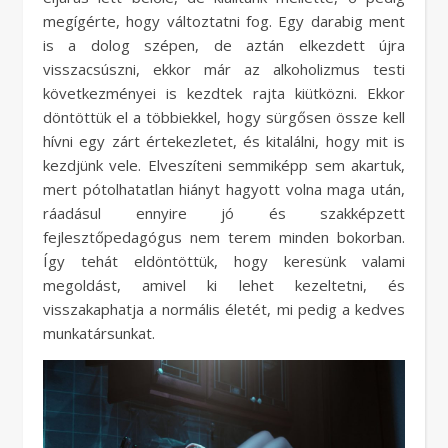
megígérte, hogy változtatni fog. Egy darabig ment
is a dolog szépen, de aztán elkezdett újra
visszacsúszni, ekkor már az alkoholizmus testi
következményei is kezdtek rajta kiütközni. Ekkor
döntöttük el a többiekkel, hogy sürgősen össze kell
hívni egy zárt értekezletet, és kitalálni, hogy mit is
kezdjünk vele. Elveszíteni semmiképp sem akartuk,
mert pótolhatatlan hiányt hagyott volna maga után,
ráadásul ennyire jó és szakképzett
fejlesztőpedagógus nem terem minden bokorban.
Így tehát eldöntöttük, hogy keresünk valami
megoldást, amivel ki lehet kezeltetni, és
visszakaphatja a normális életét, mi pedig a kedves
munkatársunkat.