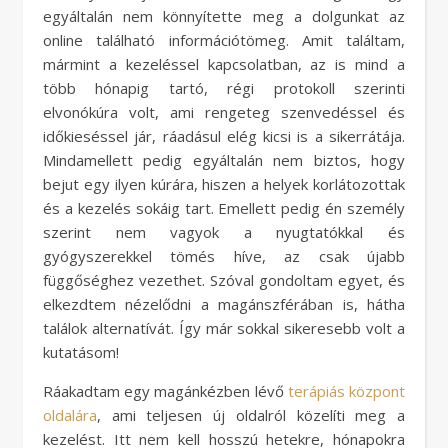
egyáltalán nem könnyítette meg a dolgunkat az
online található információtömeg. Amit találtam,
mármint a kezeléssel kapcsolatban, az is mind a
több hónapig tartó, régi protokoll szerinti
elvonókúra volt, ami rengeteg szenvedéssel és
időkieséssel jár, ráadásul elég kicsi is a sikerrátája.
Mindamellett pedig egyáltalán nem biztos, hogy
bejut egy ilyen kúrára, hiszen a helyek korlátozottak
és a kezelés sokáig tart. Emellett pedig én személy
szerint nem vagyok a nyugtatókkal és
gyógyszerekkel tömés híve, az csak újabb
függőséghez vezethet. Szóval gondoltam egyet, és
elkezdtem nézelődni a magánszférában is, hátha
találok alternatívát. Így már sokkal sikeresebb volt a
kutatásom!
Ráakadtam egy magánkézben lévő
terápiás központ
oldalára
, ami teljesen új oldalról közelíti meg a
kezelést. Itt nem kell hosszú hetekre, hónapokra