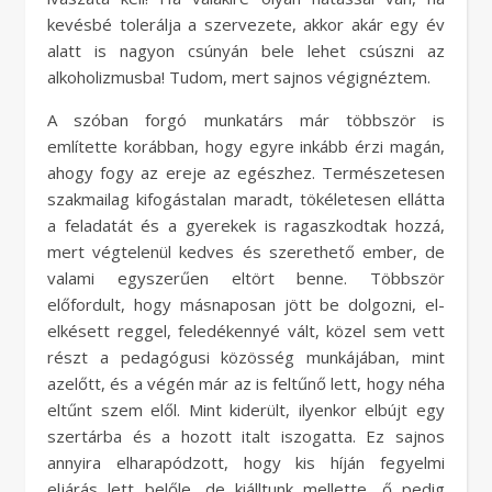
kevésbé tolerálja a szervezete, akkor akár egy év
alatt is nagyon csúnyán bele lehet csúszni az
alkoholizmusba! Tudom, mert sajnos végignéztem.
A szóban forgó munkatárs már többször is
említette korábban, hogy egyre inkább érzi magán,
ahogy fogy az ereje az egészhez. Természetesen
szakmailag kifogástalan maradt, tökéletesen ellátta
a feladatát és a gyerekek is ragaszkodtak hozzá,
mert végtelenül kedves és szerethető ember, de
valami egyszerűen eltört benne. Többször
előfordult, hogy másnaposan jött be dolgozni, el-
elkésett reggel, feledékennyé vált, közel sem vett
részt a pedagógusi közösség munkájában, mint
azelőtt, és a végén már az is feltűnő lett, hogy néha
eltűnt szem elől. Mint kiderült, ilyenkor elbújt egy
szertárba és a hozott italt iszogatta. Ez sajnos
annyira elharapódzott, hogy kis híján fegyelmi
eljárás lett belőle, de kiálltunk mellette, ő pedig