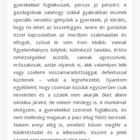
gyerekekkel foglalkozunk, persze jó pénzért. A
gazdagoknak valahogy sokkal gyakrabban lesznek
speciális nevelési igényűek a gyerekeik, jó kérdés,
hogy mi lehet az összefüggés. Amire én gondolok
ezzel kapcsolatban az merőben szakmaiatlan és
elfogult, szóval le sem írom inkább. Vannak
figyelemhiányos kölykök, különböző tanulási, értési
nehézségekkel küzdők, vannak agresszívek,
erőszakosak, aztán olyanok is, akik valamilyen lelki
vagy szellemi visszamaradottsággal, defektussal
küzdenek – velük a legnehezebb. Gyanítom
egyébként, hogy csomóan közülük egyszerűen csak
neveletlen és a szüleik nem akarják őket állami
iskolába járatni, de nekem mindegy is. A munkámat
elvégzem, a gyerekekkel szeretek foglalkozni, és
nem mellesleg magasan a piaci átlag fölött keresek.
Nekem ennyi elég is, emellett bőven megfér a
küldetéstudat és a lelkesedés. Viszont a jelek
szerint nem mindenkinek elég ennyi.