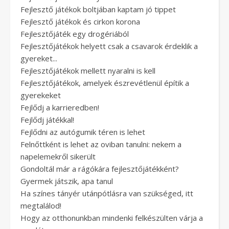
Fejlesztő játékok boltjában kaptam jó tippet
Fejlesztő játékok és cirkon korona
Fejlesztőjáték egy drogériából
Fejlesztőjátékok helyett csak a csavarok érdeklik a
gyereket...
Fejlesztőjátékok mellett nyaralni is kell
Fejlesztőjátékok, amelyek észrevétlenül építik a
gyerekeket
Fejlődj a karrieredben!
Fejlődj játékkal!
Fejlődni az autógumik téren is lehet
Felnőttként is lehet az oviban tanulni: nekem a
napelemekről sikerült
Gondoltál már a rágókára fejlesztőjátékként?
Gyermek játszik, apa tanul
Ha színes tányér utánpótlásra van szükséged, itt
megtalálod!
Hogy az otthonunkban mindenki felkészülten várja a