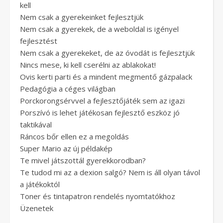
kell
Nem csak a gyerekeinket fejlesztjük
Nem csak a gyerekek, de a weboldal is igényel
fejlesztést
Nem csak a gyerekeket, de az óvodát is fejlesztjük
Nincs mese, ki kell cserélni az ablakokat!
Ovis kerti parti és a mindent megmentő gázpalack
Pedagógia a céges világban
Porckorongsérvvel a fejlesztőjáték sem az igazi
Porszívó is lehet játékosan fejlesztő eszköz jó
taktikával
Ráncos bőr ellen ez a megoldás
Super Mario az új példakép
Te mivel játszottál gyerekkorodban?
Te tudod mi az a dexion salgó? Nem is áll olyan távol
a játékoktól
Toner és tintapatron rendelés nyomtatókhoz
Üzenetek