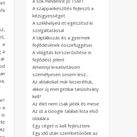
A sok mindenre jó TSMT
vet
A szappankészítés fejleszti a
fa
kézügyességet
A székhelyed itt egészítsd ki
sz,
szolgáltatással
ot,
A táplálkozás és a gyermek
m a
fejlődésének összefüggései
g a
A világítás korszerűsítése is
 ár
fejlődést jelent
dod
Amennyi kreativitásom
van
személyesen sosem lesz...
ba,
Az ablakokat már kicseréltük,
”
akkor új energetikai tanúsítvány
kell?
ne?
Az élet nem csak játék és mese
m a
Az út a Google találati lista első
 is
oldalára
rkt
Egy céget is kell fejleszteni
 Az
Egy idő után szembetűnőek az
ára