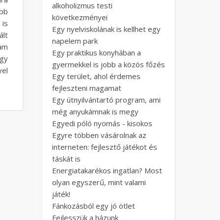
alkoholizmus testi
öbb
következményei
 is
Egy nyelviskolának is kellhet egy
ált
napelem park
tam
Egy praktikus konyhában a
egy
gyermekkel is jobb a közös főzés
yel
Egy terület, ahol érdemes
fejleszteni magamat
Egy útnyilvántartó program, ami
még anyukámnak is megy
Egyedi póló nyomás - kisokos
Egyre többen vásárolnak az
interneten: fejlesztő játékot és
táskát is
Energiatakarékos ingatlan? Most
olyan egyszerű, mint valami
játék!
Fánkozásból egy jó ötlet
Fejlesszük a házunk