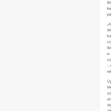
Be
k
pá
„A
de
ba
cs
Be
is
sz
– 
né
Úg
Mé
sz
üt
ol
ál