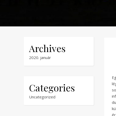
Archives
2020. január
E
lé
Categories
s
in
Uncategorized
du
kü
ér