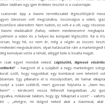
ltkor találtam egy igen érdekes tesztet is a csatornáján.
csatornán épp a Xiaomi termékcsalád légtisztítójáról mesé
gyon ízlesesen volt megcsinálva, összevágva a videó, iga
tszetősre sikeredett. Nem tudom, ez volt-e a cél, vagy részese
 Xiaomi eladásaiból (haha), nekem mindenesetre megkapta
gyelmem a videó és a helyes kis kompakt légtisztító. Rá is ír
yorsan, hogy hé, ez nem ér, még a végén az összes teszte
rmékedet megvásárolom, olyan hatással bír rám a marketinged!
elég komolyan vette a témát, eléggé bele is lovalta magát.
Én csak egyet mondok neked:
Légtisztító, légmosó vásárlá
stMarkt!
” – hangzott el a szájából a nagy marketinges szlog
korát szólt, hogy nagyobbat egy bombával sem lehetett vo
bbantani. Egy pillanatra el is mosolyodtam, de hamar elkapt
solyt a szám széléről, mert gyorsan folytatta is. „Nem his
kem?” – kérdezett vissza felhevült hangulatban. „Az igaz
gvallva, mókásnak találom, hogy így felkaptad a vizet” – vallot
zínt -, „elvégre, mi dolgod neked akár a Xiaomival, akár