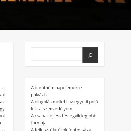
 a
A barátnőm napelemekre
vül
pályázik
az
A blogolás mellett az egyedi póló
agy
lett a szenvedélyem
hol
A csapatfejlesztés egyik legjobb
el,
formája
e a
A fejlesztőjátékok fontossága