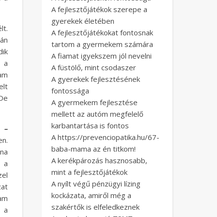
A fejlesztőjátékok szerepe a
gyerekek életében
lt.
A fejlesztőjátékokat fontosnak
zán
tartom a gyermekem számára
dik
A fiamat igyekszem jól nevelni
 a
A füstölő, mint csodaszer
tam
A gyerekek fejlesztésének
lt
fontossága
 De
A gyermekem fejlesztése
mellett az autóm megfelelő
karbantartása is fontos
s –
A https://prevenciopatika.hu/67-
en.
baba-mama az én titkom!
lna
A kerékpározás hasznosabb,
a a
mint a fejlesztőjátékok
zel
A nyílt végű pénzügyi lízing
at
kockázata, amiről még a
tam
szakértők is elfeledkeznek
 a