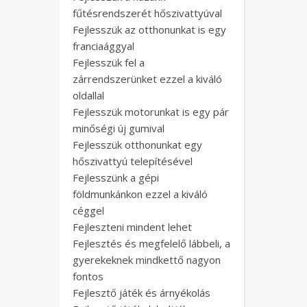
fűtésrendszerét hőszivattyúval
Fejlesszük az otthonunkat is egy
franciaággyal
Fejlesszük fel a
zárrendszerünket ezzel a kiváló
oldallal
Fejlesszük motorunkat is egy pár
minőségi új gumival
Fejlesszük otthonunkat egy
hőszivattyú telepítésével
Fejlesszünk a gépi
földmunkánkon ezzel a kiváló
céggel
Fejleszteni mindent lehet
Fejlesztés és megfelelő lábbeli, a
gyerekeknek mindkettő nagyon
fontos
Fejlesztő játék és árnyékolás