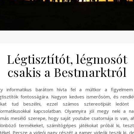
Légtisztítót, légmosót
csakis a Bestmarktról
gy informatikus barátom hívta fel a múltkor a figyelmem
gtisztítók fontosságára. Nagyon kedves ismerősöm, és rendkí
okat tud beszélni, ezzel számos sztereotípiát ledönt 
formatikusokkal kapcsolatban. Olyannyira jól megy neki a n
más mesélő szerepe, hogy saját youtube csatornája is van, a
lönböző termékeket, számítógépes játékokat próbál ki, teszt
tékel. Persze a videói nagy részét a gamer videók teszik ki, d