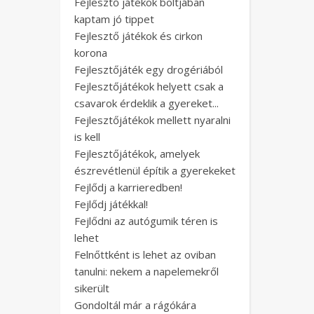
Fejlesztő játékok boltjában
kaptam jó tippet
Fejlesztő játékok és cirkon
korona
Fejlesztőjáték egy drogériából
Fejlesztőjátékok helyett csak a
csavarok érdeklik a gyereket...
Fejlesztőjátékok mellett nyaralni
is kell
Fejlesztőjátékok, amelyek
észrevétlenül építik a gyerekeket
Fejlődj a karrieredben!
Fejlődj játékkal!
Fejlődni az autógumik téren is
lehet
Felnőttként is lehet az oviban
tanulni: nekem a napelemekről
sikerült
Gondoltál már a rágókára