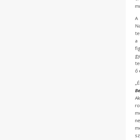
mú
A 
Na
te
a
fi
g
te
ő 
„
Be
Ak
ro
mo
ne
me
s