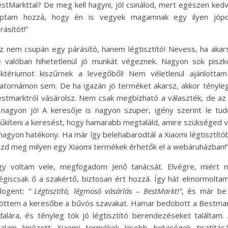
stMarkttal? De meg kell hagyni, jól csinálod, mert egészen ked
aptam hozzá, hogy én is vegyek magamnak egy ilyen jópo
rásítót!”
z nem csupán egy párásító, hanem légtisztító! Nevess, ha akar
 valóban hihetetlenül jó munkát végeznek. Nagyon sok piszk
ktériumot kiszűrnek a levegőből! Nem véletlenül ajánlotta
atornámon sem. De ha igazán jó terméket akarsz, akkor tényle
stmarktról vásárolsz. Nem csak megbízható a választék, de az
 nagyon jó! A keresője is nagyon szuper, igény szerint le tu
űkíteni a keresést, hogy hamarabb megtaláld, amire szükséged 
nagyon hatékony. Ha már így belehabarodtál a Xiaomi légtisztító
zd meg milyen egy Xiaomi termékek érhetők el a webáruházban!
y voltam vele, megfogadom Jenő tanácsát. Elvégre, miért 
giscsak ő a szakértő, biztosan ért hozzá. Így hát elmormolta
logent:
” Légtisztító, légmosó vásárlás – BestMarkt!”
, és már be
öttem a keresőbe a bűvös szavakat. Hamar bedobott a Bestma
dalára, és tényleg tök jó légtisztító berendezéseket találtam.
talam kinézett Xiaomi termékek kisebb helyiségek tisztítás