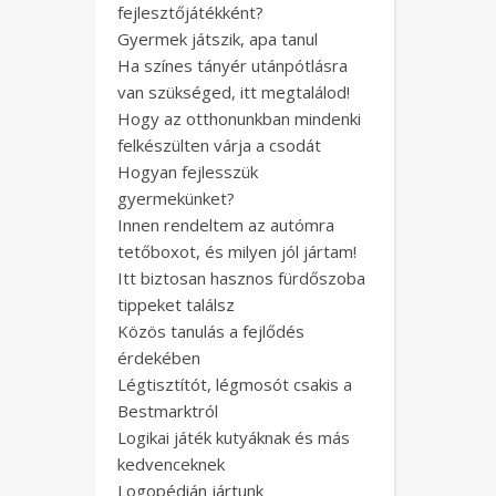
fejlesztőjátékként?
Gyermek játszik, apa tanul
Ha színes tányér utánpótlásra
van szükséged, itt megtalálod!
Hogy az otthonunkban mindenki
felkészülten várja a csodát
Hogyan fejlesszük
gyermekünket?
Innen rendeltem az autómra
tetőboxot, és milyen jól jártam!
Itt biztosan hasznos fürdőszoba
tippeket találsz
Közös tanulás a fejlődés
érdekében
Légtisztítót, légmosót csakis a
Bestmarktról
Logikai játék kutyáknak és más
kedvenceknek
Logopédián jártunk