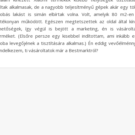
ltak alkalmasak, de a nagyobb teljesítményű gépek akár egy t
obás lakást is simán elbírtak volna. Volt, amelyik 80 m2-en
tékonyan működött. Egészen megtetszettek az oldal által kín
hetőségek, így végül is bejött a marketing, én is vásárol
rméket. (Elsőre persze egy kisebbel indítottam, ami inkább 
oba levegőjének a tisztítására alkalmas.) Én eddig vevőélménn
ndelkezem, ti vásároltatok már a Bestmarktról?