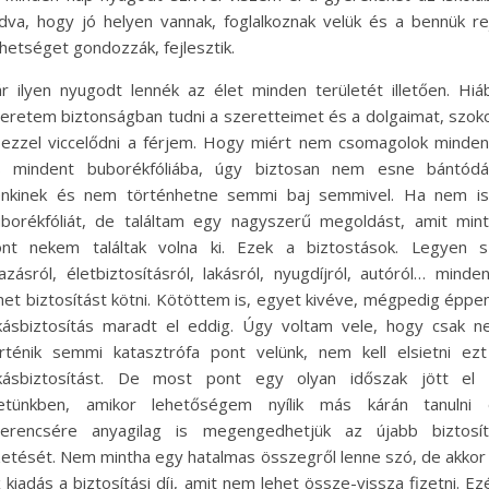
dva, hogy jó helyen vannak, foglalkoznak velük és a bennük re
hetséget gondozzák, fejlesztik.
r ilyen nyugodt lennék az élet minden területét illetően. Hiá
eretem biztonságban tudni a szeretteimet és a dolgaimat, szok
 ezzel viccelődni a férjem. Hogy miért nem csomagolok minden
s mindent buborékfóliába, úgy biztosan nem esne bántódá
enkinek és nem történhetne semmi baj semmivel. Ha nem is
borékfóliát, de találtam egy nagyszerű megoldást, amit min
nt nekem találtak volna ki. Ezek a biztostások. Legyen s
azásról, életbiztosításról, lakásról, nyugdíjról, autóról… minde
het biztosítást kötni. Kötöttem is, egyet kivéve, mégpedig éppe
kásbiztosítás maradt el eddig. Úgy voltam vele, hogy csak 
rténik semmi katasztrófa pont velünk, nem kell elsietni ez
akásbiztosítást. De most pont egy olyan időszak jött el 
letünkben, amikor lehetőségem nyílik más kárán tanulni 
zerencsére anyagilag is megengedhetjük az újabb biztosít
zetését. Nem mintha egy hatalmas összegről lenne szó, de akkor 
x kiadás a biztosítási díj, amit nem lehet össze-vissza fizetni. Ez