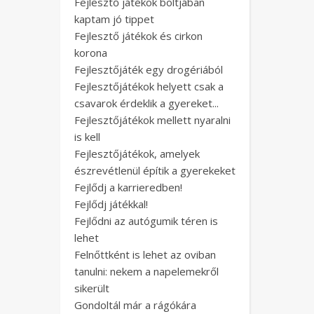
Fejlesztő játékok boltjában
kaptam jó tippet
Fejlesztő játékok és cirkon
korona
Fejlesztőjáték egy drogériából
Fejlesztőjátékok helyett csak a
csavarok érdeklik a gyereket...
Fejlesztőjátékok mellett nyaralni
is kell
Fejlesztőjátékok, amelyek
észrevétlenül építik a gyerekeket
Fejlődj a karrieredben!
Fejlődj játékkal!
Fejlődni az autógumik téren is
lehet
Felnőttként is lehet az oviban
tanulni: nekem a napelemekről
sikerült
Gondoltál már a rágókára