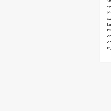
té
w
M
sz
ka
kö
on
eg
le