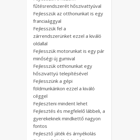
fűtésrendszerét hőszivattyúval
Fejlesszük az otthonunkat is egy
franciaággyal
Fejlesszük fel a
zárrendszerünket ezzel a kiváló
oldallal
Fejlesszük motorunkat is egy pár
minőségi új gumival
Fejlesszük otthonunkat egy
hőszivattyú telepítésével
Fejlesszünk a gépi
földmunkánkon ezzel a kiváló
céggel
Fejleszteni mindent lehet
Fejlesztés és megfelelő lábbeli, a
gyerekeknek mindkettő nagyon
fontos
Fejlesztő játék és árnyékolás