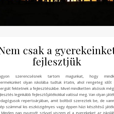
Nem csak a gyerekeinke
fejlesztjük
agyon szerencsésnek tartom magunkat, hogy mindk
ermekünket olyan iskolába tudtuk írtatni, ahol rengeteg időt
ergiát fektetnek a fejlesztésükbe. Mivel mindketten alsósok még
jlesztés leginkább fejlesztőjátékokkal valósul meg. Van olyan játé
dagógusok repertoárjában, amit boltból szereztek be, de van
ép számmal kis eszközigényes vagy éppen házi készítésű játé
. Minden nap nyugodt szívvel viszem el a gyerekeket az iskolá