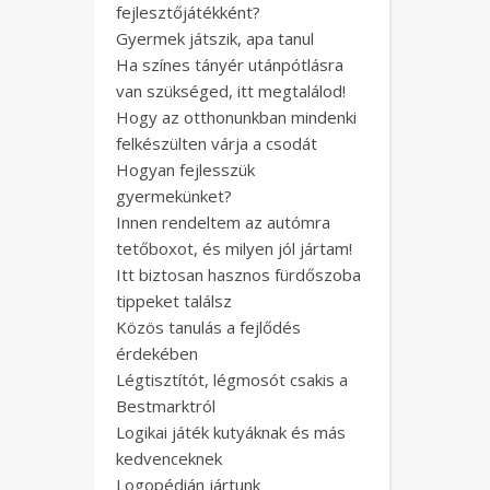
fejlesztőjátékként?
Gyermek játszik, apa tanul
Ha színes tányér utánpótlásra
van szükséged, itt megtalálod!
Hogy az otthonunkban mindenki
felkészülten várja a csodát
Hogyan fejlesszük
gyermekünket?
Innen rendeltem az autómra
tetőboxot, és milyen jól jártam!
Itt biztosan hasznos fürdőszoba
tippeket találsz
Közös tanulás a fejlődés
érdekében
Légtisztítót, légmosót csakis a
Bestmarktról
Logikai játék kutyáknak és más
kedvenceknek
Logopédián jártunk