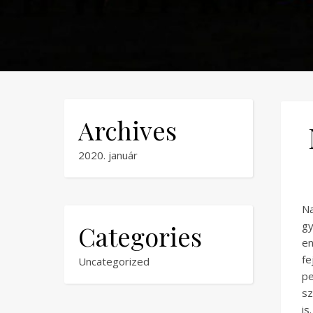
Archives
2020. január
N
gy
Categories
en
fe
Uncategorized
pe
sz
is