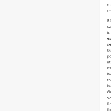
tu
te
Bá
sz
is
é
s
bu
po
ut
le
la
tö
l
é
s
fi
fi