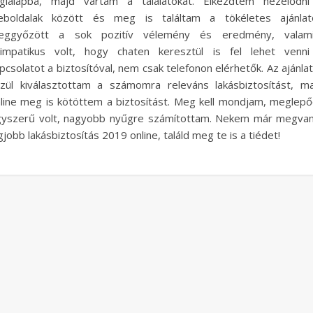
glalapba, majd vártam a találatokat. Elkezdtem nézelődni
eboldalak között és meg is találtam a tökéletes ajánlato
eggyőzött a sok pozitív vélemény és eredmény, valami
impatikus volt, hogy chaten keresztül is fel lehet venni
pcsolatot a biztosítóval, nem csak telefonon elérhetők. Az ajánla
zül kiválasztottam a számomra releváns lakásbiztosítást, m
line meg is kötöttem a biztosítást. Meg kell mondjam, meglep
yszerű volt, nagyobb nyűgre számítottam. Nekem már megva
gjobb lakásbiztosítás 2019 online, találd meg te is a tiédet!