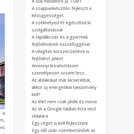
A sok mindenre jó TSMT
A szappankészítés fejleszti a
kézügyességet
A székhelyed itt egészítsd ki
szolgáltatással
A táplálkozás és a gyermek
fejlődésének összefüggései
A világítás korszerűsítése is
fejlődést jelent
Amennyi kreativitásom
személyesen sosem lesz...
Az ablakokat már kicseréltük,
akkor új energetikai tanúsítvány
kell?
Az élet nem csak játék és mese
Az út a Google találati lista első
s a
oldalára
em,
Egy céget is kell fejleszteni
kis
Egy idő után szembetűnőek az