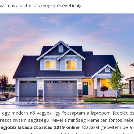
 vártunk a biztosítás megkötésével idáig.
 egy modern nő vagyok, így felcsaptam a laptopom fedelét é
resőt hívtam segítségül. Mivel a minőség kiemelten fontos nek
legjobb lakásbiztosítás 2019 online
szavakat gépeltem be a 