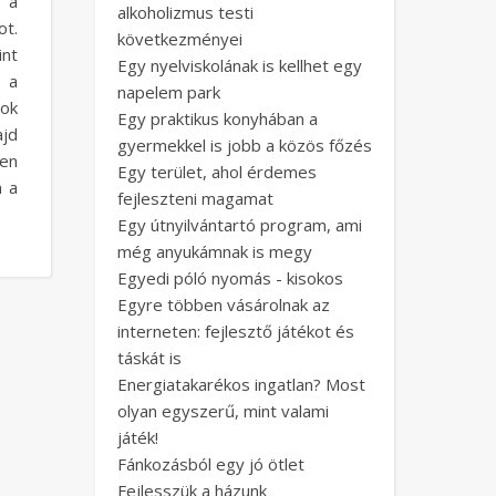
 a
alkoholizmus testi
t.
következményei
nt
Egy nyelviskolának is kellhet egy
 a
napelem park
tok
Egy praktikus konyhában a
ajd
gyermekkel is jobb a közös főzés
ően
Egy terület, ahol érdemes
n a
fejleszteni magamat
Egy útnyilvántartó program, ami
még anyukámnak is megy
Egyedi póló nyomás - kisokos
Egyre többen vásárolnak az
interneten: fejlesztő játékot és
táskát is
Energiatakarékos ingatlan? Most
olyan egyszerű, mint valami
játék!
Fánkozásból egy jó ötlet
Fejlesszük a házunk