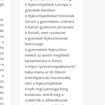
jlő
A fejlesztőjátékok szerepe a
gyerekek életében
A fejlesztőjátékokat fontosnak
ba,
tartom a gyermekem számára
ott
A fiamat igyekszem jól nevelni
kit
A füstölő, mint csodaszer
sa
A gyerekek fejlesztésének
 a
fontossága
tha
A gyermekem fejlesztése
zó
mellett az autóm megfelelő
nre
karbantartása is fontos
n a
A https://prevenciopatika.hu/67-
nem
baba-mama az én titkom!
t a
A kerékpározás hasznosabb,
az
mint a fejlesztőjátékok
és
A nyílt végű pénzügyi lízing
ás
kockázata, amiről még a
is,
szakértők is elfeledkeznek
ért