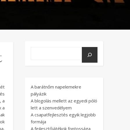
t
ét
A barátnőm napelemekre
 és
pályázik
, a
A blogolás mellett az egyedi póló
k a
lett a szenvedélyem
nak
A csapatfejlesztés egyik legjobb
kok
formája
ba,
A fejlesztőjátékok fontossága