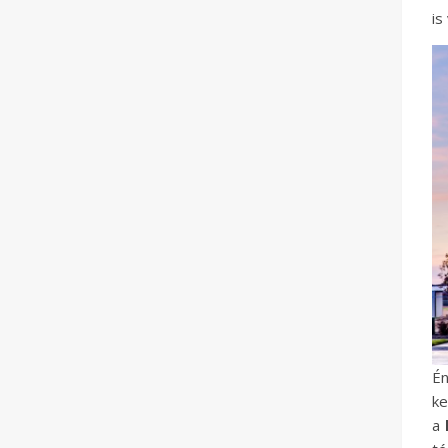
is
Én
ke
a