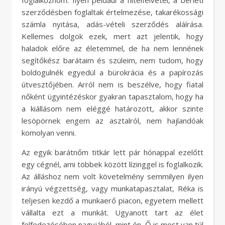
foglalkoznom. Ilyen például a hitelfelvétel, a bérleti
szerződésben foglaltak értelmezése, takarékossági
számla nyitása, adás-vételi szerződés aláírása.
Kellemes dolgok ezek, mert azt jelentik, hogy
haladok előre az életemmel, de ha nem lennének
segítőkész barátaim és szüleim, nem tudom, hogy
boldogulnék egyedül a bürokrácia és a papírozás
útvesztőjében. Arról nem is beszélve, hogy fiatal
nőként ügyintézéskor gyakran tapasztalom, hogy ha
a kiállásom nem eléggé határozott, akkor szinte
lesöpörnek engem az asztalról, nem hajlandóak
komolyan venni.
Az egyik barátnőm titkár lett pár hónappal ezelőtt
egy cégnél, ami többek között lízinggel is foglalkozik.
Az álláshoz nem volt követelmény semmilyen ilyen
irányú végzettség, vagy munkatapasztalat, Réka is
teljesen kezdő a munkaerő piacon, egyetem mellett
vállalta ezt a munkát. Ugyanott tart az élet
felfedezésében nagyjából, mint én. Ő is most van túl