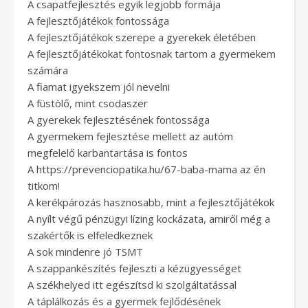
A csapatfejlesztés egyik legjobb formája
A fejlesztőjátékok fontossága
A fejlesztőjátékok szerepe a gyerekek életében
A fejlesztőjátékokat fontosnak tartom a gyermekem
számára
A fiamat igyekszem jól nevelni
A füstölő, mint csodaszer
A gyerekek fejlesztésének fontossága
A gyermekem fejlesztése mellett az autóm
megfelelő karbantartása is fontos
A https://prevenciopatika.hu/67-baba-mama az én
titkom!
A kerékpározás hasznosabb, mint a fejlesztőjátékok
A nyílt végű pénzügyi lízing kockázata, amiről még a
szakértők is elfeledkeznek
A sok mindenre jó TSMT
A szappankészítés fejleszti a kézügyességet
A székhelyed itt egészítsd ki szolgáltatással
A táplálkozás és a gyermek fejlődésének