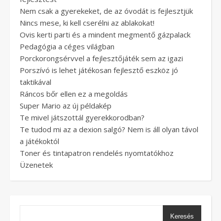
Nem csak a gyerekeket, de az óvodát is fejlesztjük
Nincs mese, ki kell cserélni az ablakokat!
Ovis kerti parti és a mindent megmentő gázpalack
Pedagógia a céges világban
Porckorongsérvvel a fejlesztőjáték sem az igazi
Porszívó is lehet játékosan fejlesztő eszköz jó
taktikával
Ráncos bőr ellen ez a megoldás
Super Mario az új példakép
Te mivel játszottál gyerekkorodban?
Te tudod mi az a dexion salgó? Nem is áll olyan távol
a játékoktól
Toner és tintapatron rendelés nyomtatókhoz
Üzenetek
Keresés