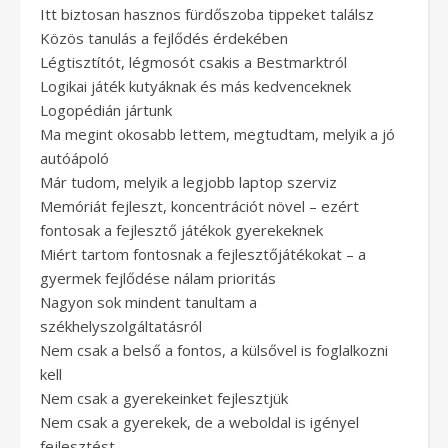
Itt biztosan hasznos fürdőszoba tippeket találsz
Közös tanulás a fejlődés érdekében
Légtisztítót, légmosót csakis a Bestmarktról
Logikai játék kutyáknak és más kedvenceknek
Logopédián jártunk
Ma megint okosabb lettem, megtudtam, melyik a jó
autóápoló
Már tudom, melyik a legjobb laptop szerviz
Memóriát fejleszt, koncentrációt növel – ezért
fontosak a fejlesztő játékok gyerekeknek
Miért tartom fontosnak a fejlesztőjátékokat – a
gyermek fejlődése nálam prioritás
Nagyon sok mindent tanultam a
székhelyszolgáltatásról
Nem csak a belső a fontos, a külsővel is foglalkozni
kell
Nem csak a gyerekeinket fejlesztjük
Nem csak a gyerekek, de a weboldal is igényel
fejlesztést