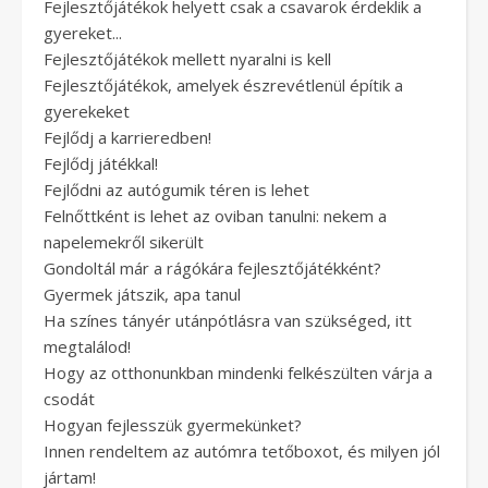
Fejlesztőjátékok helyett csak a csavarok érdeklik a
gyereket...
Fejlesztőjátékok mellett nyaralni is kell
Fejlesztőjátékok, amelyek észrevétlenül építik a
gyerekeket
Fejlődj a karrieredben!
Fejlődj játékkal!
Fejlődni az autógumik téren is lehet
Felnőttként is lehet az oviban tanulni: nekem a
napelemekről sikerült
Gondoltál már a rágókára fejlesztőjátékként?
Gyermek játszik, apa tanul
Ha színes tányér utánpótlásra van szükséged, itt
megtalálod!
Hogy az otthonunkban mindenki felkészülten várja a
csodát
Hogyan fejlesszük gyermekünket?
Innen rendeltem az autómra tetőboxot, és milyen jól
jártam!