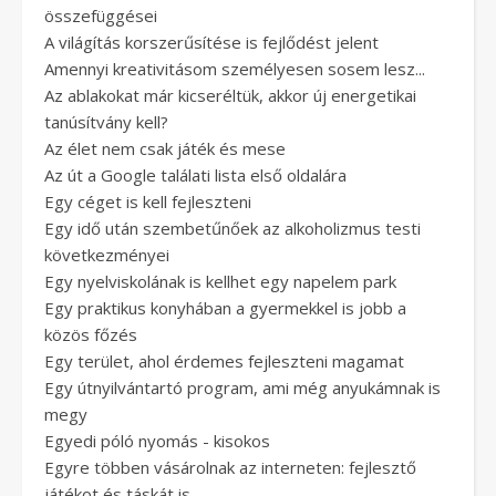
összefüggései
A világítás korszerűsítése is fejlődést jelent
Amennyi kreativitásom személyesen sosem lesz...
Az ablakokat már kicseréltük, akkor új energetikai
tanúsítvány kell?
Az élet nem csak játék és mese
Az út a Google találati lista első oldalára
Egy céget is kell fejleszteni
Egy idő után szembetűnőek az alkoholizmus testi
következményei
Egy nyelviskolának is kellhet egy napelem park
Egy praktikus konyhában a gyermekkel is jobb a
közös főzés
Egy terület, ahol érdemes fejleszteni magamat
Egy útnyilvántartó program, ami még anyukámnak is
megy
Egyedi póló nyomás - kisokos
Egyre többen vásárolnak az interneten: fejlesztő
játékot és táskát is