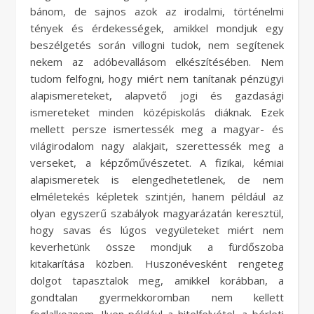
bánom, de sajnos azok az irodalmi, történelmi
tények és érdekességek, amikkel mondjuk egy
beszélgetés során villogni tudok, nem segítenek
nekem az adóbevallásom elkészítésében. Nem
tudom felfogni, hogy miért nem tanítanak pénzügyi
alapismereteket, alapvető jogi és gazdasági
ismereteket minden középiskolás diáknak. Ezek
mellett persze ismertessék meg a magyar- és
világirodalom nagy alakjait, szerettessék meg a
verseket, a képzőművészetet. A fizikai, kémiai
alapismeretek is elengedhetetlenek, de nem
elméletekés képletek szintjén, hanem például az
olyan egyszerű szabályok magyarázatán keresztül,
hogy savas és lúgos vegyületeket miért nem
keverhetünk össze mondjuk a fürdőszoba
kitakarítása közben. Huszonévesként rengeteg
dolgot tapasztalok meg, amikkel korábban, a
gondtalan gyermekkoromban nem kellett