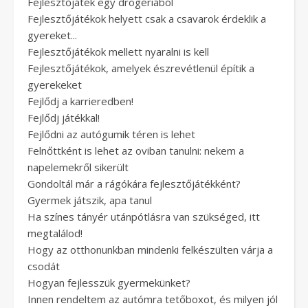
Fejlesztőjáték egy drogériából
Fejlesztőjátékok helyett csak a csavarok érdeklik a
gyereket...
Fejlesztőjátékok mellett nyaralni is kell
Fejlesztőjátékok, amelyek észrevétlenül építik a
gyerekeket
Fejlődj a karrieredben!
Fejlődj játékkal!
Fejlődni az autógumik téren is lehet
Felnőttként is lehet az oviban tanulni: nekem a
napelemekről sikerült
Gondoltál már a rágókára fejlesztőjátékként?
Gyermek játszik, apa tanul
Ha színes tányér utánpótlásra van szükséged, itt
megtalálod!
Hogy az otthonunkban mindenki felkészülten várja a
csodát
Hogyan fejlesszük gyermekünket?
Innen rendeltem az autómra tetőboxot, és milyen jól