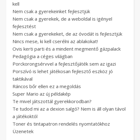
kell
Nem csak a gyerekeinket fejlesztjük
Nem csak a gyerekek, de a weboldal is igényel
fejlesztést
Nem csak a gyerekeket, de az óvodát is fejlesztjük
Nincs mese, ki kell cserélni az ablakokat!
Ovis kerti parti és a mindent megmentő gázpalack
Pedagógia a céges világban
Porckorongsérvvel a fejlesztőjáték sem az igazi
Porszívó is lehet játékosan fejlesztő eszköz jó
taktikával
Ráncos bőr ellen ez a megoldás
Super Mario az új példakép
Te mivel játszottál gyerekkorodban?
Te tudod mi az a dexion salgó? Nem is áll olyan távol
a játékoktól
Toner és tintapatron rendelés nyomtatókhoz
Üzenetek