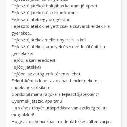
Fejlesztő játékok boltjában kaptam jó tippet
Fejlesztő játékok és cirkon korona
Fejlesztőjáték egy drogériából
Fejlesztőjátékok helyett csak a csavarok érdeklik a
gyereket...
Fejlesztőjátékok mellett nyaralni is kell
Fejlesztőjátékok, amelyek észrevétlenül építik a
gyerekeket
Fejlődj a karrieredben!
Fejlődj játékkal!
Fejlődni az autógumik téren is lehet
Felnőttként is lehet az oviban tanulni: nekem a
napelemekről sikerült
Gondoltál már a rágókára fejlesztőjátékként?
Gyermek játszik, apa tanul
Ha színes tányér utánpótlásra van szükséged, itt
megtalálod!
Hogy az otthonunkban mindenki felkészülten várja a