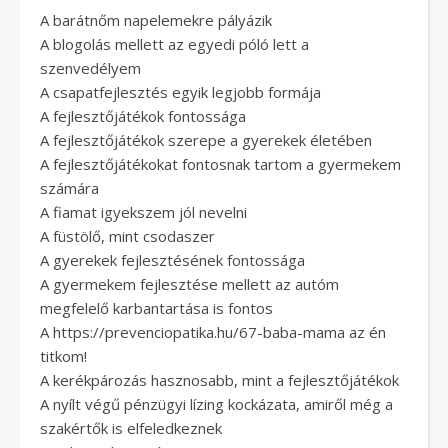
A barátnőm napelemekre pályázik
A blogolás mellett az egyedi póló lett a
szenvedélyem
A csapatfejlesztés egyik legjobb formája
A fejlesztőjátékok fontossága
A fejlesztőjátékok szerepe a gyerekek életében
A fejlesztőjátékokat fontosnak tartom a gyermekem
számára
A fiamat igyekszem jól nevelni
A füstölő, mint csodaszer
A gyerekek fejlesztésének fontossága
A gyermekem fejlesztése mellett az autóm
megfelelő karbantartása is fontos
A https://prevenciopatika.hu/67-baba-mama az én
titkom!
A kerékpározás hasznosabb, mint a fejlesztőjátékok
A nyílt végű pénzügyi lízing kockázata, amiről még a
szakértők is elfeledkeznek