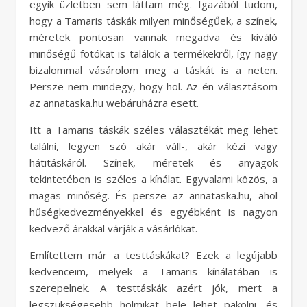
egyik üzletben sem láttam még. Igazából tudom,
hogy a Tamaris táskák milyen minőségűek, a színek,
méretek pontosan vannak megadva és kiváló
minőségű fotókat is találok a termékekről, így nagy
bizalommal vásárolom meg a táskát is a neten.
Persze nem mindegy, hogy hol. Az én választásom
az annataska.hu webáruházra esett.
Itt a Tamaris táskák széles választékát meg lehet
találni, legyen szó akár váll-, akár kézi vagy
hátitáskáról. Színek, méretek és anyagok
tekintetében is széles a kínálat. Egyvalami közös, a
magas minőség. És persze az annataska.hu, ahol
hűségkedvezményekkel és egyébként is nagyon
kedvező árakkal várják a vásárlókat.
Említettem már a testtáskákat? Ezek a legújabb
kedvenceim, melyek a Tamaris kínálatában is
szerepelnek. A testtáskák azért jók, mert a
legszükségesebb holmikat bele lehet pakolni, és