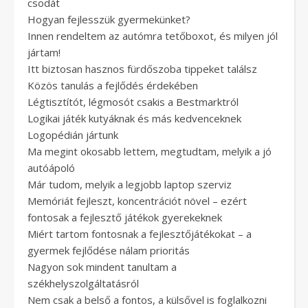
csodát
Hogyan fejlesszük gyermekünket?
Innen rendeltem az autómra tetőboxot, és milyen jól
jártam!
Itt biztosan hasznos fürdőszoba tippeket találsz
Közös tanulás a fejlődés érdekében
Légtisztítót, légmosót csakis a Bestmarktról
Logikai játék kutyáknak és más kedvenceknek
Logopédián jártunk
Ma megint okosabb lettem, megtudtam, melyik a jó
autóápoló
Már tudom, melyik a legjobb laptop szerviz
Memóriát fejleszt, koncentrációt növel – ezért
fontosak a fejlesztő játékok gyerekeknek
Miért tartom fontosnak a fejlesztőjátékokat – a
gyermek fejlődése nálam prioritás
Nagyon sok mindent tanultam a
székhelyszolgáltatásról
Nem csak a belső a fontos, a külsővel is foglalkozni