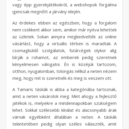
vagy épp gyerekjátékokról, a webshopok forgalma
igencsak megnőtt a járvány idején.
Az érdekes ebben az egészben, hogy a forgalom
nem csökkent akkor sem, amikor már nyitva lehettek
az üzletek. Sokan annyira megkedvelték az online
vásárlást, hogy a virtuális térben is maradtak. A
csomagküldő szolgálatok, futárcégek olykor alig
bírják a rohamot, az emberek pedig szeretnek
kényelmesen válogatni. Én is közéjük tartozom,
otthon, nyugalomban, tolongás nélkül a neten nézem
meg, hogy mit is szeretnék és meg is veszem ott.
A Tamaris táskák is abba a kategóriába tartoznak,
amit a neten vásárolok meg. Mint ahogy a fejlesztő
játékok is, melyekre a mindennapokban szükségem
lehet. Sokkal szélesebb kínálat és alacsonyabb árak
várnak egyébként általában a neten. A táskák
tekintetében pedig olyan széles választék, amit