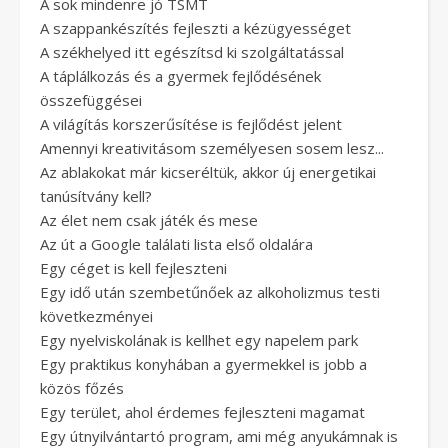
A sok mindenre jó TSMT
A szappankészítés fejleszti a kézügyességet
A székhelyed itt egészítsd ki szolgáltatással
A táplálkozás és a gyermek fejlődésének
összefüggései
A világítás korszerűsítése is fejlődést jelent
Amennyi kreativitásom személyesen sosem lesz...
Az ablakokat már kicseréltük, akkor új energetikai
tanúsítvány kell?
Az élet nem csak játék és mese
Az út a Google találati lista első oldalára
Egy céget is kell fejleszteni
Egy idő után szembetűnőek az alkoholizmus testi
következményei
Egy nyelviskolának is kellhet egy napelem park
Egy praktikus konyhában a gyermekkel is jobb a
közös főzés
Egy terület, ahol érdemes fejleszteni magamat
Egy útnyilvántartó program, ami még anyukámnak is