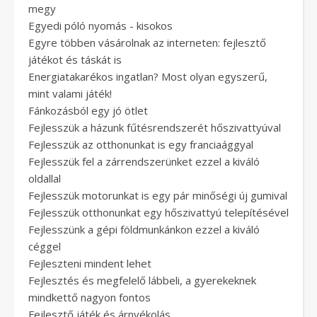
megy
Egyedi póló nyomás - kisokos
Egyre többen vásárolnak az interneten: fejlesztő
játékot és táskát is
Energiatakarékos ingatlan? Most olyan egyszerű,
mint valami játék!
Fánkozásból egy jó ötlet
Fejlesszük a házunk fűtésrendszerét hőszivattyúval
Fejlesszük az otthonunkat is egy franciaággyal
Fejlesszük fel a zárrendszerünket ezzel a kiváló
oldallal
Fejlesszük motorunkat is egy pár minőségi új gumival
Fejlesszük otthonunkat egy hőszivattyú telepítésével
Fejlesszünk a gépi földmunkánkon ezzel a kiváló
céggel
Fejleszteni mindent lehet
Fejlesztés és megfelelő lábbeli, a gyerekeknek
mindkettő nagyon fontos
Fejlesztő játék és árnyékolás