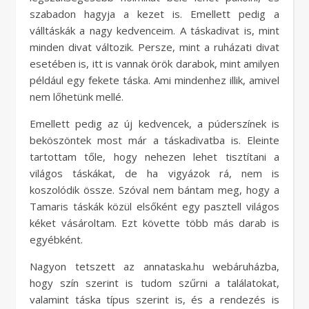
szabadon hagyja a kezet is. Emellett pedig a
válltáskák a nagy kedvenceim. A táskadivat is, mint
minden divat változik. Persze, mint a ruházati divat
esetében is, itt is vannak örök darabok, mint amilyen
például egy fekete táska. Ami mindenhez illik, amivel
nem lőhetünk mellé.
Emellett pedig az új kedvencek, a púderszínek is
beköszöntek most már a táskadivatba is. Eleinte
tartottam tőle, hogy nehezen lehet tisztítani a
világos táskákat, de ha vigyázok rá, nem is
koszolódik össze. Szóval nem bántam meg, hogy a
Tamaris táskák közül elsőként egy pasztell világos
kéket vásároltam. Ezt követte több más darab is
egyébként.
Nagyon tetszett az annataska.hu webáruházba,
hogy szín szerint is tudom szűrni a találatokat,
valamint táska típus szerint is, és a rendezés is